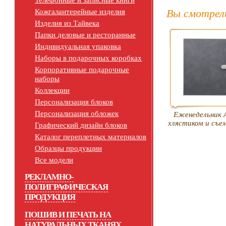
Телефонные и записные книги
Вы смотрел
Кожгалантерейные изделия
Изделия из Тайвека
Папки деловые и ресторанные
Индивидуальная упаковка
Наборы в подарочных коробках
Корпоративные подарочные
наборы
Коллекции
Персонализация блоков
Персонализация обложек
Еженедельник 
хлястиком и съе
Графический дизайн блоков
Каталог переплетных материалов
Образцы продукции
Все модели
РЕКЛАМНО-
ПОЛИГРАФИЧЕСКАЯ
ПРОДУКЦИЯ
ПОШИВ И ПЕЧАТЬ НА
НАТУРАЛЬНЫХ ТКАНЯХ