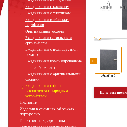
Ежедневники на пружине
Ежедневники с клапаном
Ежедневники с хлястиком
Ежедневники в обложке-
портфолио
Оригинальные модели
Ежедневники на кольцах и
органайзеры
Ежедневники с полноцветной
печатью
Ежедневники комбинированные
Бизнес-блокноты
Ежедневники с оригинальными
общий вид
блоками
Ежедневники с флеш-
накопителем и зарядным
Получить предл
устройством
Планинги
Изделия в съемных обложках
портфолио
Визитницы, кредитницы