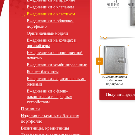
Ежедневники на пружине
Ежедневники с клапаном
Ежедневники с хлястиком
Ежедневники в обложке-
портфолио
Оригинальные модели
Ежедневники на кольцах и
органайзеры
Ежедневники с полноцветной
печатью
Ежедневники комбинированные
Бизнес-блокноты
лицевая сторона
Ежедневники с оригинальными
обложки-
блоками
портфолио
Ежедневники с флеш-
Получить предл
накопителем и зарядным
устройством
Планинги
Изделия в съемных обложках
портфолио
Визитницы, кредитницы