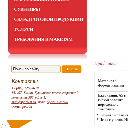
СУВЕНИРЫ
СКЛАД ГОТОВОЙ ПРОДУКЦИИ
УСЛУГИ
ТРЕБОВАНИЯ К МАКЕТАМ
Прайс-лист
Контакты
Материал /
Формат изделия
+7 (495) 128-50-10
,
141407, Химки, Куркинское шоссе, строение 2,
Ежедневник А5 в
помещение 306, офис 1,
гибкой обложке-
mail@spark-m.ru
, skype:
Spark_moscow
,
портфолио с
схема проезда
хлястиком
* Гибкая система с
* Цены с учетом Н