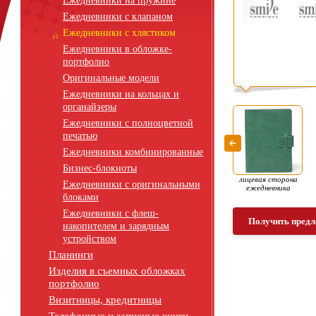
Ежедневники на пружине
Ежедневники с клапаном
Ежедневники с хлястиком
Ежедневники в обложке-
портфолио
Оригинальные модели
Ежедневники на кольцах и
органайзеры
Ежедневники с полноцветной
печатью
Ежедневники комбинированные
Бизнес-блокноты
лицевая сторона
Ежедневники с оригинальными
ежедневника
блоками
Ежедневники с флеш-
Получить предл
накопителем и зарядным
устройством
Планинги
Изделия в съемных обложках
портфолио
Визитницы, кредитницы