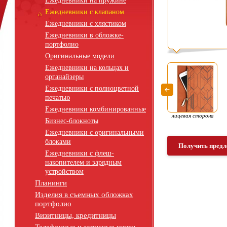
Ежедневники на пружине
Ежедневники с клапаном
Ежедневники с хлястиком
Ежедневники в обложке-
портфолио
Оригинальные модели
Ежедневники на кольцах и
органайзеры
Ежедневники с полноцветной
печатью
Ежедневники комбинированные
лицевая сторона
Бизнес-блокноты
Ежедневники с оригинальными
блоками
Получить предл
Ежедневники с флеш-
накопителем и зарядным
устройством
Планинги
Изделия в съемных обложках
портфолио
Визитницы, кредитницы