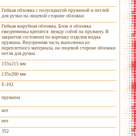
Гибкая обложка с полускрытой пружиной и петлей
для ручки на лицевой стороне обложки
Гибкая вырубная обложка. Блок и обложка
ежедневника крепятся между собой на пружину. В
закрытом состоянии по корешку изделия видна
пружина. Внутренняя часть выполнена из
переплетного материала, на лицевой стороне обложки
петля для ручки.
155х215 мм
135х200 мм
E-102
тание цвета
сочетание цвета
ассортимент
ассортимент
 для ручки и
пружины и
цветов и
утренней
внутренней стороны
материалов
пружина
ной обложки
обложки
нет
нет
352