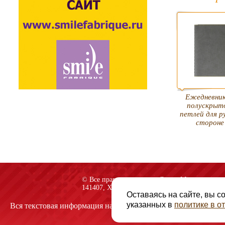
Ежедневник
полускрыт
петлей для р
стороне
© Все права защищены «Спарк-M»
141407, Химки, Куркинское шоссе, строение 2
Оставаясь на сайте, вы с
указанных в
политике в 
Вся текстовая информация на сайте защищена авторскими пр
Политика конфиденц