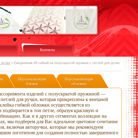
Контакты
 ручки
>
Ежедневник А5 гибкий на полускрытой пружине с петлей для ручки
йн
Персонализация
Персонализация
блоков
обложек
ассоримента изделий с полускрытой пружиной —
петлей для ручки, которая прикреплена к внешней
клейка гибкой обложки осуществляется из
 подбирается в тон петле, образуя красивую и
инацию. Как и в других сегментах коллекции на
х, мы подберем для Вас идеальное цветовое сочетание
ия, включая авторучки, которые мы рекомендуем
ашим логотипом для создания полностью завершенного