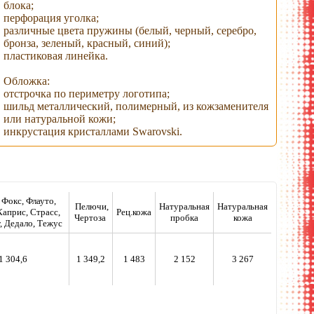
блока;
перфорация уголка;
различные цвета пружины (белый, черный, серебро,
бронза, зеленый, красный, синий);
пластиковая линейка.
Обложка:
отстрочка по периметру логотипа;
шильд металлический, полимерный, из кожзаменителя
или натуральной кожи;
инкрустация кристаллами Swarovski.
 Фокс, Флауто,
Пелючи,
Натуральная
Натуральная
Каприс, Страсс,
Рец.кожа
Чертоза
пробка
кожа
 Дедало, Тежус
1 304,6
1 349,2
1 483
2 152
3 267