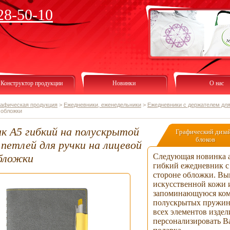
28-50-10
Конструктор продукции
Новинки
О нас
рафическая продукция
>
Ежедневники, еженедельники
>
Ежедневники с держателем для
 обложки
к А5 гибкий на полускрытой
Графический диза
блоков
петлей для ручки на лицевой
бложки
Следующая новинка 
гибкий ежедневник с 
стороне обложки. Вы
искусственной кожи и
запоминающуюся комб
полускрытых пружина
всех элементов издел
персонализировать В