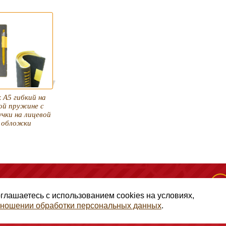
 А5 гибкий на
ой пружине с
учки на лицевой
 обложки
(495) 128-50-10
, помещение 306, офис 1
оглашаетесь с использованием cookies на условиях,
отношении обработки персональных данных
.
авами ГК РФ Статья 1257, копирование и использование матери
иальности
|
Согласие на обработку персональных данных