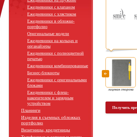
Ежедневники на пружине
Ежедневники с клапаном
Ежедневники с хлястиком
Ежедневники в обложке-
портфолио
Оригинальные модели
Ежедневники на кольцах и
органайзеры
Ежедневники с полноцветной
печатью
Ежедневники комбинированные
Бизнес-блокноты
Ежедневники с оригинальными
блоками
лицевая сторона
Ежедневники с флеш-
накопителем и зарядным
устройством
Получить пр
Планинги
Изделия в съемных обложках
портфолио
Визитницы, кредитницы