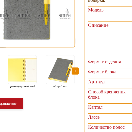
подарка.
Модель
Описание
Формат изделия
Формат блока
Артикул
развернутый вид
общий вид
общий развернутый
соче
вид
петли
Способ крепления
вн
блока
сторо
едложение
Каптал
Ляссе
Количество полос