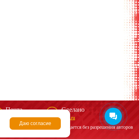
Почта
Сделано
mail@spark-m.ru
biga.ru
Даю согласие
алов сайта
http://spark-m.ru
запрещается без разрешения авторов
|
Согласие на рассылку