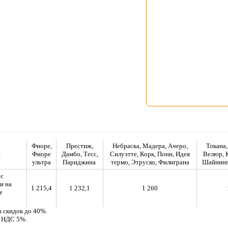
Фиоре,
Престиж,
Небраска, Мадера, Ачеро,
Токана,
Фиоре
Дамбо, Тесс,
Силуэтте, Корк, Пони, Идея
Велюр, 
я
ультра
Париджина
термо, Этруско, Филиграна
Шайнинг,
 с
и на
1 215,4
1 232,1
1 260
е
а скидок до 40%.
м НДС 5%.