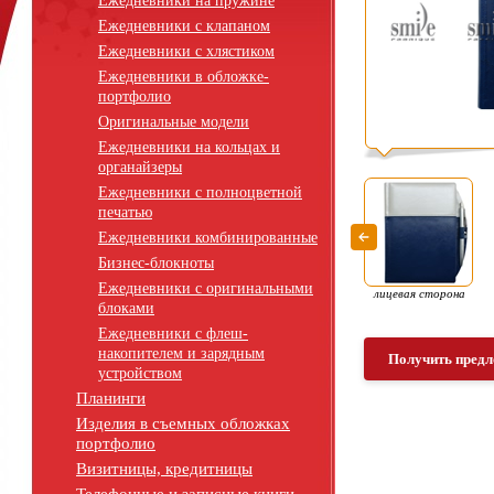
Ежедневники на пружине
Ежедневники с клапаном
Ежедневники с хлястиком
Ежедневники в обложке-
портфолио
Оригинальные модели
Ежедневники на кольцах и
органайзеры
Ежедневники с полноцветной
печатью
Ежедневники комбинированные
Бизнес-блокноты
Ежедневники с оригинальными
лицевая сторона
блоками
Ежедневники с флеш-
накопителем и зарядным
Получить предл
устройством
Планинги
Изделия в съемных обложках
портфолио
Визитницы, кредитницы