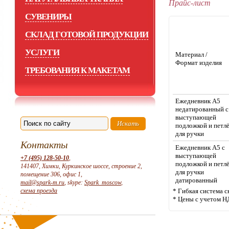
Прайс-лист
СУВЕНИРЫ
СКЛАД ГОТОВОЙ ПРОДУКЦИИ
УСЛУГИ
Материал /
Формат изделия
ТРЕБОВАНИЯ К МАКЕТАМ
Ежедневник А5
недатированный c
выступающей
подложкой и петл
для ручки
Контакты
Ежедневник А5 с
выступающей
+7 (495) 128-50-10
,
подложкой и петл
141407, Химки, Куркинское шоссе, строение 2,
для ручки
помещение 306, офис 1,
датированный
mail@spark-m.ru
, skype:
Spark_moscow
,
схема проезда
* Гибкая система с
* Цены с учетом Н