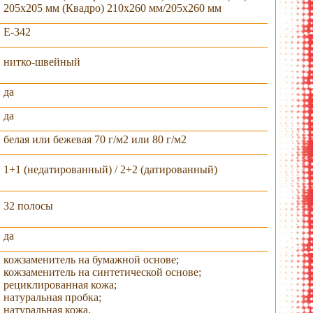
205х205 мм (Квадро) 210х260 мм/205х260 мм
E-342
нитко-швейный
да
да
белая или бежевая 70 г/м2 или 80 г/м2
1+1 (недатированный) / 2+2 (датированный)
крытый вид
32 полосы
держатель для
тиснение
гибкая обложка
ручки
да
кожзаменитель на бумажной основе;
кожзаменитель на синтетической основе;
рециклированная кожа;
натуральная пробка;
натуральная кожа.