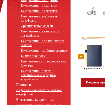
Ежедневники на пружине
Ежедневники с клапаном
Ежедневники с хлястиком
Ежедневники в обложке-
портфолио
Оригинальные модели
Ежедневники на кольцах и
органайзеры
Ежедневники с полноцветной
печатью
Ежедневники комбинированные
Бизнес-блокноты
Ежедневники с оригинальными
блоками
лицевая сторона
Ежедневники с флеш-
накопителем и зарядным
устройством
Получить пр
Планинги
Изделия в съемных обложках
портфолио
Визитницы, кредитницы