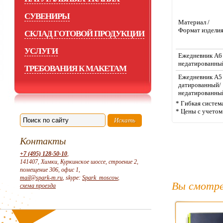
СУВЕНИРЫ
Материал /
Формат издели
СКЛАД ГОТОВОЙ ПРОДУКЦИИ
УСЛУГИ
Ежедневник А6
недатированны
ТРЕБОВАНИЯ К МАКЕТАМ
Ежедневник А5
датированный/
недатированны
* Гибкая систем
* Цены с учето
Контакты
+7 (495) 128-50-10
,
141407, Химки, Куркинское шоссе, строение 2,
помещение 306, офис 1,
mail@spark-m.ru
, skype:
Spark_moscow
,
Вы смотре
схема проезда