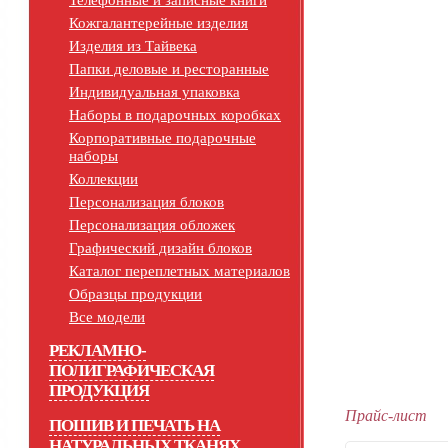
Телефонные и записные книги
Кожгалантерейные изделия
Изделия из Тайвека
Папки деловые и ресторанные
Индивидуальная упаковка
Наборы в подарочных коробках
Корпоративные подарочные
наборы
Коллекции
Персонализация блоков
Персонализация обложек
Графический дизайн блоков
Каталог переплетных материалов
Образцы продукции
Все модели
РЕКЛАМНО-
ПОЛИГРАФИЧЕСКАЯ
ПРОДУКЦИЯ
Прайс-лист
ПОШИВ И ПЕЧАТЬ НА
НАТУРАЛЬНЫХ ТКАНЯХ