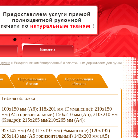
Контакты
 ручки
>
Ежедневник комбинированный с эластичным держателем для ручки
йн
Персонализация
Персонализация
блоков
обложек
Гибкая обложка
100х150 мм (А6); 118х201 мм (Эммансипе); 210х150
мм (А5 горизонтальный) 150х210 мм (А5); 210х210 мм
(Квадро); 215х265 мм/210х265 мм (А4);
95х145 мм (А6) 117х197 мм (Эммансипе) (120х195)
205х143 мм (А5 горизонтальный) 143х203 мм (А5)