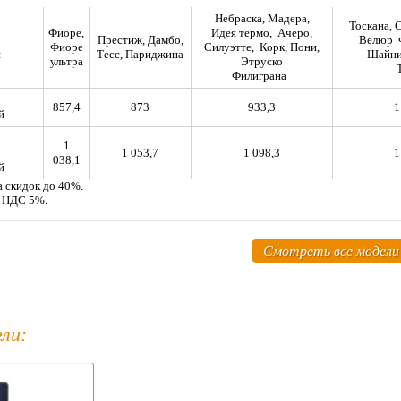
Небраска, Мадера,
Тоскана, 
Фиоре,
Идея термо, Ачеро,
Престиж, Дамбо,
Велюр 
Фиоре
Силуэтте, Корк, Пони,
я
Тесс, Париджина
Шайни
ультра
Этруско
Филиграна
857,4
873
933,3
1
й
1
1 053,7
1 098,3
1
038,1
й
а скидок до 40%.
м НДС 5%.
Смотреть все модели
ли: