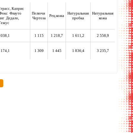
Страсс, Каприс
Фокс Флауто
Пелючи
Натуральная
Натуральная
Рец.кожа
нг Дедало,
Чертоза
пробка
кожа
Тежус
 038,1
1 115
1 218,7
1 611,2
2 558,9
 174,1
1 309
1 445
1 836,4
3 235,7