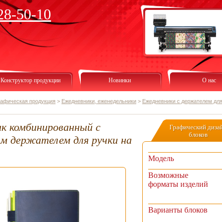
28-50-10
Конструктор продукции
Новинки
О нас
рафическая продукция
>
Ежедневники, еженедельники
>
Ежедневники с держателем для
к комбинированный с
Графический диза
блоков
м держателем для ручки на
Модель
Возможные
форматы изделий
Варианты блоков