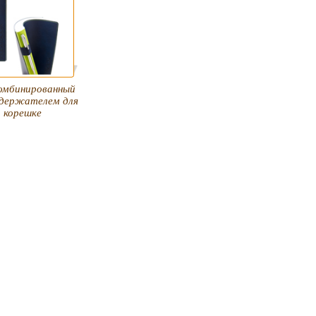
омбинированный
 держателем для
а корешке