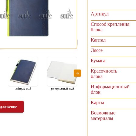
Артикул
Способ крепления
блока
Каптал
Ляссе
Бумага
Красочность
блока
Информационный
общий вид
раскрытый вид
раскрытый вид
рас
блок
Карты
едложение
Возможные
материалы