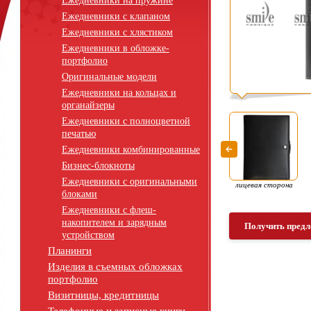
Ежедневники на пружине
Ежедневники с клапаном
Ежедневники с хлястиком
Ежедневники в обложке-
портфолио
Оригинальные модели
Ежедневники на кольцах и
органайзеры
Ежедневники с полноцветной
печатью
Ежедневники комбинированные
Бизнес-блокноты
Ежедневники с оригинальными
лицевая сторона
блоками
Ежедневники с флеш-
накопителем и зарядным
Получить предл
устройством
Планинги
Изделия в съемных обложках
портфолио
Визитницы, кредитницы