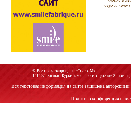
кнопке и э
держателем 
© Все права защищены «Спарк-M»
141407, Химки, Куркинское шоссе, строение 2, помеще
Вся текстовая информация на сайте защищена авторскими 
Политика конфиденциальнос