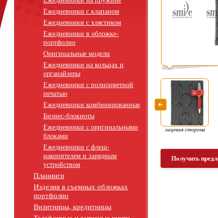
Ежедневники на пружине
Ежедневники с клапаном
Ежедневники с хлястиком
Ежедневники в обложке-
портфолио
Оригинальные модели
Ежедневники на кольцах и
органайзеры
Ежедневники с полноцветной
печатью
Ежедневники комбинированные
Бизнес-блокноты
Ежедневники с оригинальными
лицевая сторона
блоками
Ежедневники с флеш-
накопителем и зарядным
Получить предл
устройством
Планинги
Изделия в съемных обложках
портфолио
Визитницы, кредитницы