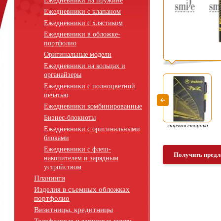
Ежедневники на пружине
Ежедневники с клапаном
Ежедневники с хлястиком
Ежедневники в обложке-
портфолио
Оригинальные модели
Ежедневники на кольцах и
органайзеры
Ежедневники с полноцветной
печатью
Ежедневники комбинированные
Бизнес-блокноты
лицевая сторона
Ежедневники с оригинальными
блоками
Ежедневники с флеш-
Получить предл
накопителем и зарядным
устройством
Планинги
Изделия в съемных обложках
портфолио
Визитницы, кредитницы