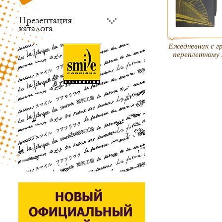
Eжедневник с г
переплетному