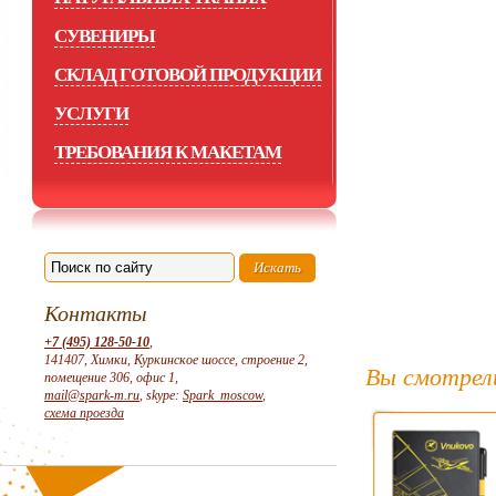
СУВЕНИРЫ
СКЛАД ГОТОВОЙ ПРОДУКЦИИ
УСЛУГИ
ТРЕБОВАНИЯ К МАКЕТАМ
Контакты
+7 (495) 128-50-10
,
141407, Химки, Куркинское шоссе, строение 2,
Вы смотрел
помещение 306, офис 1,
mail@spark-m.ru
, skype:
Spark_moscow
,
схема проезда