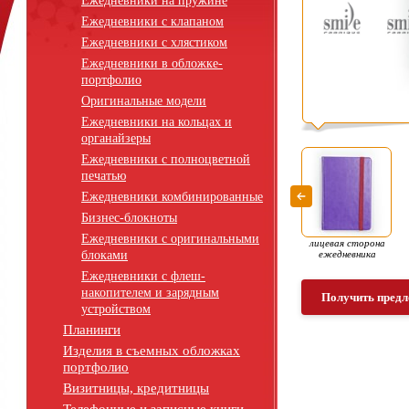
Ежедневники на пружине
Ежедневники с клапаном
Ежедневники с хлястиком
Ежедневники в обложке-
портфолио
Оригинальные модели
Ежедневники на кольцах и
органайзеры
Ежедневники с полноцветной
печатью
Ежедневники комбинированные
Бизнес-блокноты
Ежедневники с оригинальными
лицевая сторона
блоками
ежедневника
Ежедневники с флеш-
накопителем и зарядным
Получить предл
устройством
Планинги
Изделия в съемных обложках
портфолио
Визитницы, кредитницы