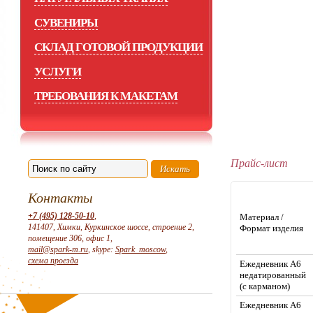
СУВЕНИРЫ
СКЛАД ГОТОВОЙ ПРОДУКЦИИ
УСЛУГИ
ТРЕБОВАНИЯ К МАКЕТАМ
Прайс-лист
Контакты
+7 (495) 128-50-10
,
Материал /
141407, Химки, Куркинское шоссе, строение 2,
Формат изделия
помещение 306, офис 1,
mail@spark-m.ru
, skype:
Spark_moscow
,
схема проезда
Ежедневник А6
недатированный
(с карманом)
Ежедневник А6