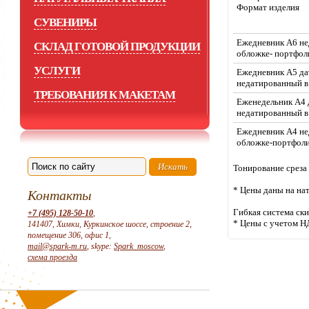
Формат изделия
СУВЕНИРЫ
Ежедневник А6 не
СКЛАД ГОТОВОЙ ПРОДУКЦИИ
обложке- портфол
УСЛУГИ
Ежедневник А5 да
недатированный в
ТРЕБОВАНИЯ К МАКЕТАМ
Еженедельник А4 
недатированный в
Ежедневник А4 не
обложке-портфол
Тонирование среза 
* Цены даны на на
Контакты
Гибкая система ск
+7 (495) 128-50-10
,
* Цены с учетом Н
141407, Химки, Куркинское шоссе, строение 2,
помещение 306, офис 1,
mail@spark-m.ru
, skype:
Spark_moscow
,
схема проезда