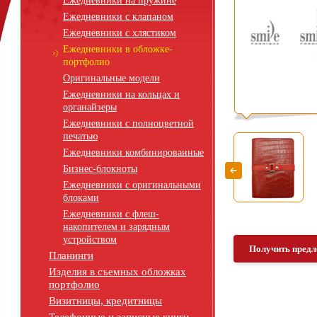
Ежедневники на пружине
Ежедневники с клапаном
Ежедневники с хлястиком
Ежедневники в обложке-
портфолио
Оригинальные модели
Ежедневники на кольцах и
органайзеры
Ежедневники с полноцветной
печатью
Ежедневники комбинированные
Бизнес-блокноты
Ежедневники с оригинальными
блоками
Ежедневники с флеш-
накопителем и зарядным
устройством
Получить предл
Планинги
Изделия в съемных обложках
портфолио
Визитницы, кредитницы