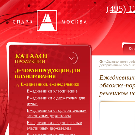
(495) 1
Кон
>
Деловая полиграф
декоративным ремешк
ДЕЛОВАЯ ПРОДУКЦИЯ ДЛЯ
Ежедневник 
ПЛАНИРОВАНИЯ
обложке-по
Ежедневники, еженедельники
Ежедневники классические
ремешком на
Ежедневники с держателем для
ручки
Ежедневники с горизонтальным
эластичным держателем
Ежедневники с вертикальным
эластичным держателем