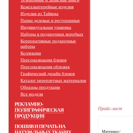
Телефонные и записные книги
Кожгалантерейные изделия
Изделия из Тайвека
Папки деловые и ресторанные
Индивидуальная упаковка
Наборы в подарочных коробках
Корпоративные подарочные
наборы
Коллекции
Персонализация блоков
Персонализация обложек
Графический дизайн блоков
Каталог переплетных материалов
Образцы продукции
Все модели
РЕКЛАМНО-
Прайс-лист
ПОЛИГРАФИЧЕСКАЯ
ПРОДУКЦИЯ
ПОШИВ И ПЕЧАТЬ НА
Материал /
НАТУРАЛЬНЫХ ТКАНЯХ