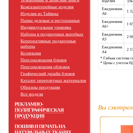
Телефонные и записные книги
изделия
уль
Кожгалантерейные изделия
Ежедневник
1 3
Изделия из Тайвека
А6
Папки деловые и ресторанные
Ежедневник
1 6
А6+
Индивидуальная упаковка
Наборы в подарочных коробках
Ежедневник
2 0
А5
Корпоративные подарочные
наборы
Ежедневник
2 5
А4
Коллекции
* Гибкая система с
Персонализация блоков
* Цены с учетом Н
Персонализация обложек
Графический дизайн блоков
Каталог переплетных материалов
Образцы продукции
Все модели
РЕКЛАМНО-
Вы смотрел
ПОЛИГРАФИЧЕСКАЯ
ПРОДУКЦИЯ
ПОШИВ И ПЕЧАТЬ НА
НАТУРАЛЬНЫХ ТКАНЯХ