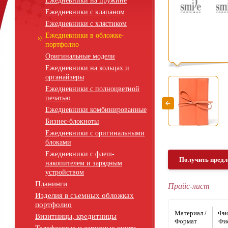
Ежедневники на пружине
Ежедневники с клапаном
Ежедневники с хлястиком
Ежедневники в обложке-
портфолио
Оригинальные модели
Ежедневники на кольцах и
органайзеры
Ежедневники с полноцветной
печатью
Ежедневники комбинированные
Бизнес-блокноты
Ежедневники с оригинальными
блоками
Ежедневники с флеш-
Получить предл
накопителем и зарядным
устройством
Планинги
Прайс-лист
Изделия в съемных обложках
портфолио
Материал /
Фио
Визитницы, кредитницы
Формат
Фи