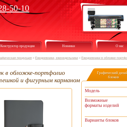
28-50-10
Конструктор продукции
Новинки
О нас
рафическая продукция
>
Ежедневники, еженедельники
>
Ежедневники в обложке-портф
к в обложке-портфолио
Графический диза
блоков
флешкой и фигурным карманом
Модель
Возможные
форматы изделий
Варианты блоков