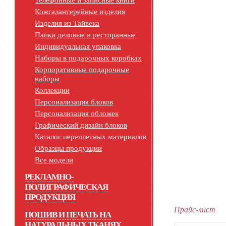
Телефонные и записные книги
Кожгалантерейные изделия
Изделия из Тайвека
Папки деловые и ресторанные
Индивидуальная упаковка
Наборы в подарочных коробках
Корпоративные подарочные
наборы
Коллекции
Персонализация блоков
Персонализация обложек
Графический дизайн блоков
Каталог переплетных материалов
Образцы продукции
Все модели
РЕКЛАМНО-
ПОЛИГРАФИЧЕСКАЯ
ПРОДУКЦИЯ
Прайс-лист
ПОШИВ И ПЕЧАТЬ НА
НАТУРАЛЬНЫХ ТКАНЯХ