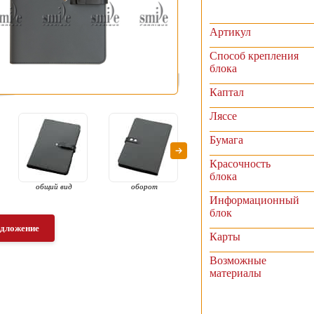
Артикул
Способ крепления
блока
Каптал
Ляссе
Бумага
Красочность
блока
общий вид
оборот
раскрытый вид
рас
Информационный
блок
едложение
Карты
Возможные
материалы