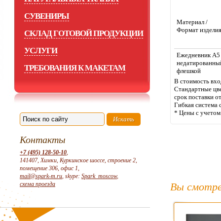
СУВЕНИРЫ
Материал /
Формат издели
СКЛАД ГОТОВОЙ ПРОДУКЦИИ
УСЛУГИ
Ежедневник А5
недатированный
ТРЕБОВАНИЯ К МАКЕТАМ
флешкой
В стоимость вхо
Стандартные цве
срок поставки о
Гибкая система 
* Цены с учето
Контакты
+7 (495) 128-50-10
,
141407, Химки, Куркинское шоссе, строение 2,
помещение 306, офис 1,
mail@spark-m.ru
, skype:
Spark_moscow
,
схема проезда
Вы смотре