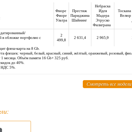
Небраска
Фиоре
Престиж
Идея
Тоскана
Фиоре
Париджина
Мадера
Велюр
я
Ультра
Шайнинг
Этруско
Филиграна
 датированный/
2
 в обложке портфолио с
2 631,4
2 965,9
499,8
дит флеш-карта на 8 Gb.
та флешек: черный, белый, красный, синий, жёлтый, оранжевый, розовый, фиол
т 1 месяца. Объём памяти 16 Gb+ 325 руб.
скидок до 40%.
м НДС 5%.
Смотреть все модели
ли: