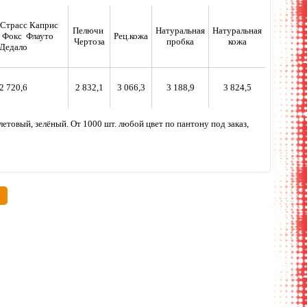
 Страсс Каприс
Пелючи
Натуральная
Натуральная
 Фокс Флауто
Рец.кожа
Чертоза
пробка
кожа
Дедало
2 720,6
2 832,1
3 066,3
3 188,9
3 824,5
етовый, зелёный. От 1000 шт. любой цвет по пантону под заказ,