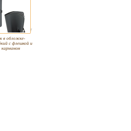
к в обложке-
кий с флешкой и
 карманом