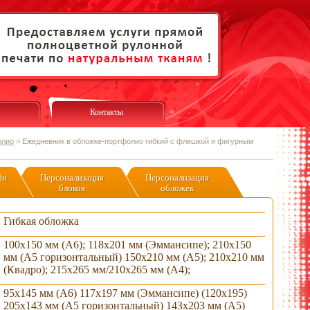
Контакты
олио
>
Ежедневник в обложке-портфолио гибкий с флешкой и фигурным
йн
Персонализация
Персонализация
блоков
обложек
Гибкая обложка
100х150 мм (А6); 118х201 мм (Эммансипе); 210х150
мм (А5 горизонтальный) 150х210 мм (А5); 210х210 мм
(Квадро); 215х265 мм/210х265 мм (А4);
95х145 мм (А6) 117х197 мм (Эммансипе) (120х195)
205х143 мм (А5 горизонтальный) 143х203 мм (А5)