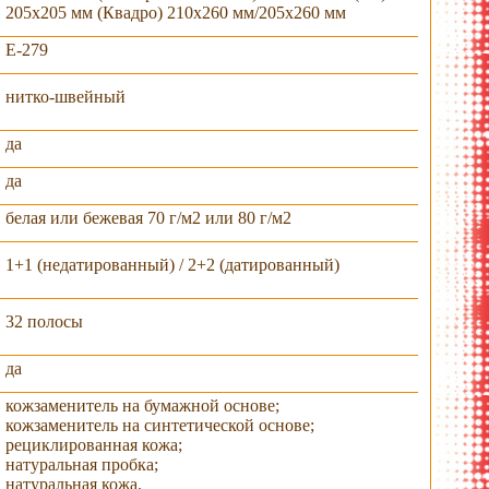
205х205 мм (Квадро) 210х260 мм/205х260 мм
E-279
нитко-швейный
да
да
белая или бежевая 70 г/м2 или 80 г/м2
1+1 (недатированный) / 2+2 (датированный)
крытый вид
раскрытый вид
флешка
раскрытый вид
32 полосы
да
кожзаменитель на бумажной основе;
кожзаменитель на синтетической основе;
рециклированная кожа;
натуральная пробка;
натуральная кожа.