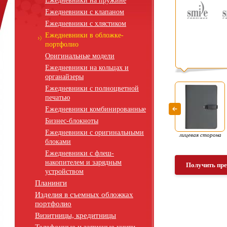
Ежедневники на пружине
Ежедневники с клапаном
Ежедневники с хлястиком
Ежедневники в обложке-
портфолио
Оригинальные модели
Ежедневники на кольцах и
органайзеры
Ежедневники с полноцветной
печатью
Ежедневники комбинированные
Бизнес-блокноты
Ежедневники с оригинальными
лицевая сторона
блоками
Ежедневники с флеш-
накопителем и зарядным
Получить пр
устройством
Планинги
Изделия в съемных обложках
портфолио
Визитницы, кредитницы