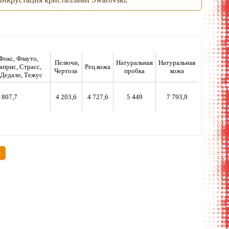
Фокс, Флауто,
Пелючи,
Натуральная
Натуральная
априс, Страсс,
Рец.кожа
Чертоза
пробка
кожа
 Дедало, Тежус
 807,7
4 203,6
4 727,6
5 449
7 793,9