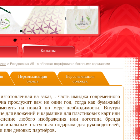
Контакты
олио
>
Ежедневник А5+ в обложке-портфолио с боковыми карманами
йн
Персонализация
Персонализация
блоков
обложек
изготовленная на заказ, - часть имиджа современного
Она прослужит вам не один год, тогда как бумажный
аменять на новый по мере необходимости. Внутри
ие для вложений и кармашки для пластиковых карт или
тиснение любого изображения или логотипа бренда
ригинальным статусным подарком для руководителей,
и или деловых партнёров.