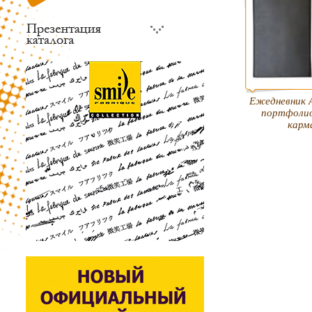
Ежедневник 
портфолио
карм