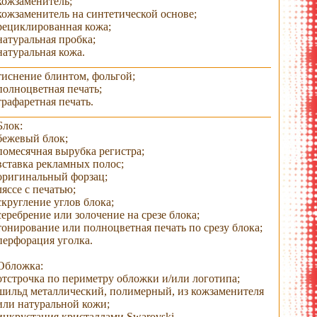
кожзаменитель;
кожзаменитель на синтетической основе;
рециклированная кожа;
натуральная пробка;
натуральная кожа.
тиснение блинтом, фольгой;
полноцветная печать;
трафаретная печать.
Блок:
бежевый блок;
помесячная вырубка регистра;
вставка рекламных полос;
оригинальный форзац;
ляссе с печатью;
скругление углов блока;
серебрение или золочение на срезе блока;
тонирование или полноцветная печать по срезу блока;
перфорация уголка.
Обложка:
отстрочка по периметру обложки и/или логотипа;
шильд металлический, полимерный, из кожзаменителя
или натуральной кожи;
инкрустация кристаллами Swarovski.