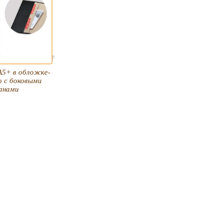
А5+ в обложке-
 с боковыми
анами