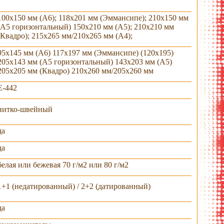
100х150 мм (А6); 118х201 мм (Эммансипе); 210х150 мм
(А5 горизонтальный) 150х210 мм (А5); 210х210 мм
(Квадро); 215х265 мм/210х265 мм (А4);
95х145 мм (А6) 117х197 мм (Эммансипе) (120х195)
205х143 мм (А5 горизонтальный) 143х203 мм (А5)
205х205 мм (Квадро) 210х260 мм/205х260 мм
E-442
нитко-швейный
крытый вид
сьемная обложка
да
портфолио
да
белая или бежевая 70 г/м2 или 80 г/м2
1+1 (недатированный) / 2+2 (датированный)
да