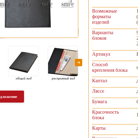
Возможные
форматы
изделий
Варианты
блоков
Артикул
Способ
крепления блока
общий вид
раскрытый вид
раскрытый вид
рас
Каптал
Ляссе
едложение
Бумага
Красочность
блока
Карты