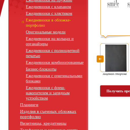
Ежедневники на пружине
Ежедневники с клапаном
Ежедневники с хлястиком
Ежедневники в обложке-
портфолио
Оригинальные модели
Ежедневники на кольцах и
органайзеры
Ежедневники с полноцветной
печатью
Ежедневники комбинированные
Бизнес-блокноты
лицевая сторона
Ежедневники с оригинальными
блоками
Ежедневники с флеш-
Получить пр
накопителем и зарядным
устройством
Планинги
Изделия в съемных обложках
портфолио
Визитницы, кредитницы