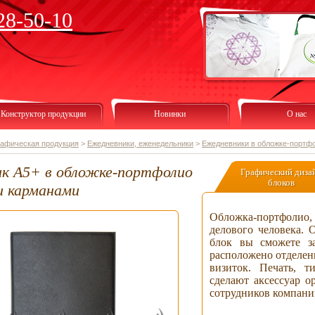
28-50-10
Конструктор продукции
Новинки
О нас
рафическая продукция
>
Ежедневники, еженедельники
>
Ежедневники в обложке-портф
к А5+ в обложке-портфолио
Графический диза
блоков
и карманами
Обложка-портфолио, 
делового человека. 
блок вы сможете з
расположено отделен
визиток. Печать, 
сделают аксессуар о
сотрудников компани