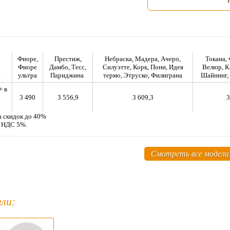
Фиоре,
Престиж,
Небраска, Мадера, Ачеро,
Токана, 
Фиоре
Дамбо, Тесс,
Силуэтте, Корк, Пони, Идея
Велюр, К
я
ультра
Париджина
термо, Этруско, Филиграна
Шайнинг,
+ в
3 490
3 556,9
3 609,3
3
а скидок до 40%
м НДС 5%.
Смотреть все модели
ли: