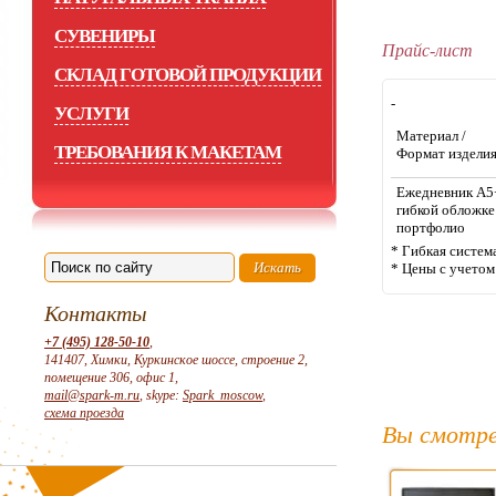
СУВЕНИРЫ
Прайс-лист
СКЛАД ГОТОВОЙ ПРОДУКЦИИ
-
УСЛУГИ
Материал /
ТРЕБОВАНИЯ К МАКЕТАМ
Формат издели
Ежедневник А5
гибкой обложке
портфолио
* Гибкая систем
* Цены с учето
Контакты
+7 (495) 128-50-10
,
141407, Химки, Куркинское шоссе, строение 2,
помещение 306, офис 1,
mail@spark-m.ru
, skype:
Spark_moscow
,
схема проезда
Вы смотре