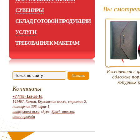
Вы смотрел
СУВЕНИРЫ
СКЛАД ГОТОВОЙ ПРОДУКЦИИ
УСЛУГИ
ТРЕБОВАНИЯ К МАКЕТАМ
Ежедневник в ц
обложке пор
кобурных 
Контакты
+7 (495) 128-50-10
,
141407, Химки, Куркинское шоссе, строение 2,
помещение 306, офис 1,
mail@spark-m.ru
, skype:
Spark_moscow
,
схема проезда