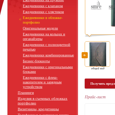
Ежедневники на пружине
Ежедневники с клапаном
Ежедневники с хлястиком
Ежедневники в обложке-
портфолио
Оригинальные модели
Ежедневники на кольцах и
органайзеры
Ежедневники с полноцветной
печатью
Ежедневники комбинированные
Бизнес-блокноты
Ежедневники с оригинальными
общий вид
блоками
Ежедневники с флеш-
накопителем и зарядным
Получить предл
устройством
Планинги
Прайс-лист
Изделия в съемных обложках
портфолио
Визитницы, кредитницы