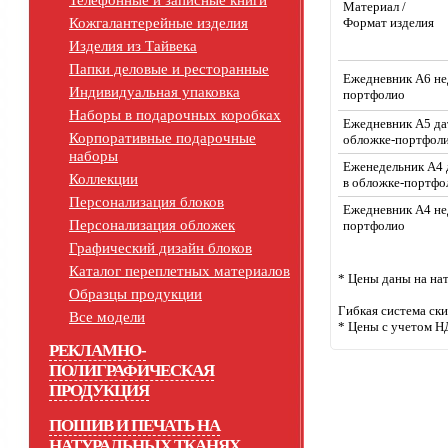
Телефонные и записные книги
Материал /
Кожгалантерейные изделия
Формат изделия
Изделия из Тайвека
Папки деловые и ресторанные
Ежедневник А6 не
Индивидуальная упаковка
портфолио
Наборы в подарочных коробках
Ежедневник А5 да
Корпоративные подарочные
обложке-портфол
наборы
Еженедельник А4
Коллекции
в обложке-портфо
Персонализация блоков
Ежедневник А4 не
Персонализация обложек
портфолио
Графический дизайн блоков
Каталог переплетных материалов
* Цены даны на на
Образцы продукции
Гибкая система ск
Все модели
* Цены с учетом Н
РЕКЛАМНО-
ПОЛИГРАФИЧЕСКАЯ
ПРОДУКЦИЯ
ПОШИВ И ПЕЧАТЬ НА
НАТУРАЛЬНЫХ ТКАНЯХ