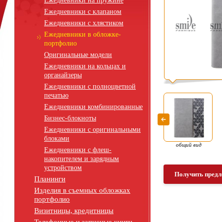
Ежедневники на пружине
Ежедневники с клапаном
Ежедневники с хлястиком
Ежедневники в обложке-
портфолио
Оригинальные модели
Ежедневники на кольцах и
органайзеры
Ежедневники с полноцветной
печатью
Ежедневники комбинированные
Бизнес-блокноты
Ежедневники с оригинальными
блоками
общий вид
Ежедневники с флеш-
накопителем и зарядным
устройством
Получить предл
Планинги
Изделия в съемных обложках
портфолио
Визитницы, кредитницы