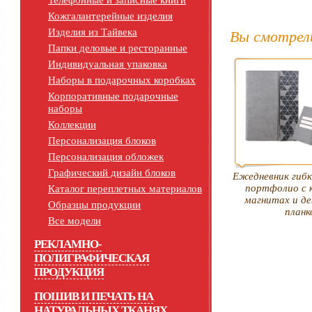
Телефонные и записные книги
Кожгалантерейные изделия
Изделия из Тайвека
Вы смотрел
Папки деловые и ресторанные
Индивидуальная упаковка
Наборы в подарочных коробках
Корпоративные подарочные
наборы
Коллекции
Персонализация блоков
Персонализация обложек
Графический дизайн блоков
Ежедневник гибк
портфолио с 
Каталог переплетных материалов
магнитах и д
Образцы продукции
планк
Все модели
РЕКЛАМНО-
ПОЛИГРАФИЧЕСКАЯ
ПРОДУКЦИЯ
ПОШИВ И ПЕЧАТЬ НА
НАТУРАЛЬНЫХ ТКАНЯХ