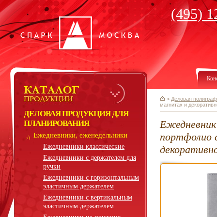
(495) 1
Кон
>
Деловая полиграф
магнитах и декоративн
ДЕЛОВАЯ ПРОДУКЦИЯ ДЛЯ
Ежедневник 
ПЛАНИРОВАНИЯ
портфолио с
Ежедневники, еженедельники
Ежедневники классические
декоративно
Ежедневники с держателем для
ручки
Ежедневники с горизонтальным
эластичным держателем
Ежедневники с вертикальным
эластичным держателем