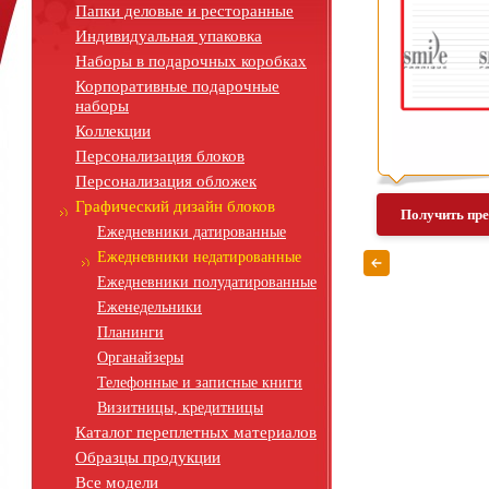
Папки деловые и ресторанные
Индивидуальная упаковка
Наборы в подарочных коробках
Корпоративные подарочные
наборы
Коллекции
Персонализация блоков
Персонализация обложек
Графический дизайн блоков
Получить пр
Ежедневники датированные
Ежедневники недатированные
Ежедневники полудатированные
Еженедельники
Планинги
Органайзеры
Телефонные и записные книги
Визитницы, кредитницы
Каталог переплетных материалов
Образцы продукции
Все модели