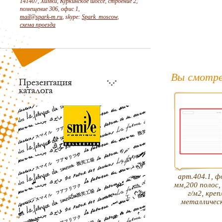
141407, Химки, Куркинское шоссе, строение 2,
помещение 306, офис 1,
mail@spark-m.ru
, skype:
Spark_moscow
,
схема проезда
Вы смотре
арт.404.1, 
мм,200 полос,
г/м2, креп
металличес