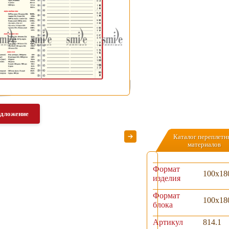
едложение
Каталог переплетн
материалов
Формат
100х18
изделия
Формат
100х18
блока
Артикул
814.1