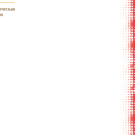
ическая
на