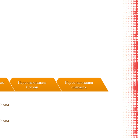
ых
Персонализация
Персонализация
блоков
обложек
0 мм
0 мм