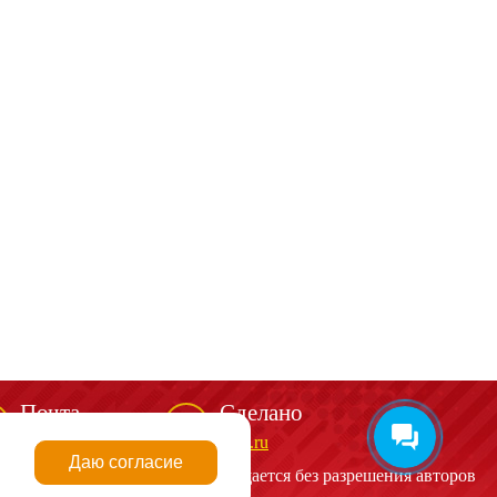
Почта
Сделано
mail@spark-m.ru
biga.ru
Даю согласие
алов сайта
http://spark-m.ru
запрещается без разрешения авторов