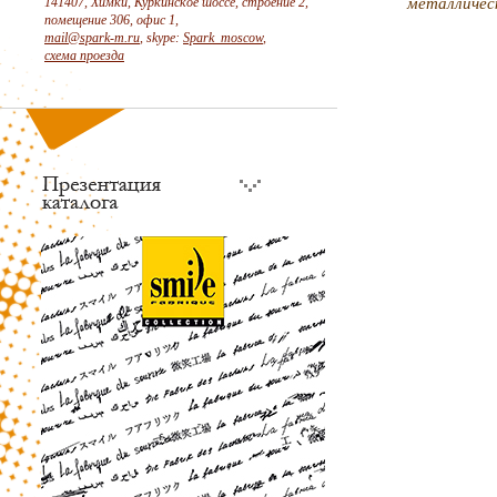
141407, Химки, Куркинское шоссе, строение 2,
металличес
помещение 306, офис 1,
mail@spark-m.ru
, skype:
Spark_moscow
,
схема проезда