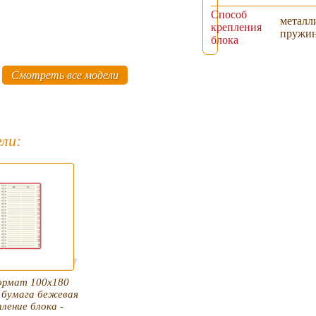
Способ
металл
крепления
пружи
блока
Смотреть все модели
ли:
ормат 100х180
, бумага бежевая
пление блока -