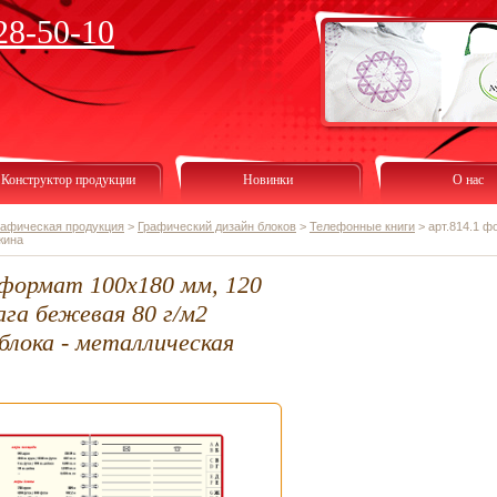
28-50-10
Конструктор продукции
Новинки
О нас
рафическая продукция
>
Графический дизайн блоков
>
Телефонные книги
>
арт.814.1 ф
жина
 формат 100х180 мм, 120
ага бежевая 80 г/м2
блока - металлическая