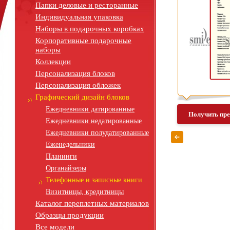
Папки деловые и ресторанные
Индивидуальная упаковка
Наборы в подарочных коробках
Корпоративные подарочные
наборы
Коллекции
Персонализация блоков
Персонализация обложек
Графический дизайн блоков
Ежедневники датированные
Получить пр
Ежедневники недатированные
Ежедневники полудатированные
Еженедельники
Планинги
Органайзеры
Телефонные и записные книги
Визитницы, кредитницы
Каталог переплетных материалов
Образцы продукции
Все модели