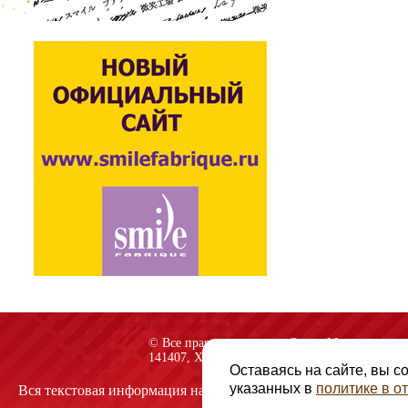
© Все права защищены «Спарк-M»
141407, Химки, Куркинское шоссе, строение 2
Оставаясь на сайте, вы с
указанных в
политике в 
Вся текстовая информация на сайте защищена авторскими пр