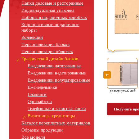
Папки деловые и ресторанные
Индивидуальная упаковка
Наборы в подарочных коробках
Корпоративные подарочные
наборы
Коллекции
Персонализация блоков
Персонализация обложек
Графический дизайн блоков
Ежедневники датированные
Ежедневники недатированные
Ежедневники полудатированные
Еженедельники
развернутый вид
Планинги
Органайзеры
Телефонные и записные книги
Получить пр
Визитницы, кредитницы
Каталог переплетных материалов
Образцы продукции
Все модели