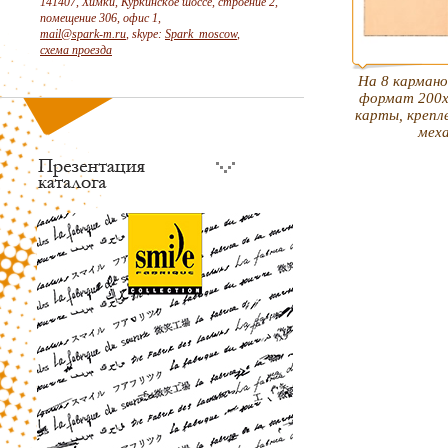
141407, Химки, Куркинское шоссе, строение 2,
помещение 306, офис 1,
mail@spark-m.ru
, skype:
Spark_moscow
,
схема проезда
На 8 кармано
формат 200х
карты, крепле
мех