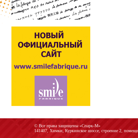
© Все права защищены «Спарк-M»
141407, Химки, Куркинское шоссе, строение 2, помеще