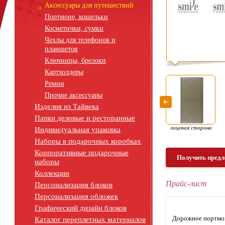
Аксессуары для путешествий
Портмоне, кошельки
Косметички, сумки
Чехлы для телефонов и
планшетов
Ключницы, брелоки
Картхолдеры
Ремни
Прочие аксессуары
Изделия из Тайвека
Папки деловые и ресторанные
лицевая сторона
Индивидуальная упаковка
Наборы в подарочных коробках
Корпоративные подарочные
Получить предл
наборы
Коллекции
Прайс-лист
Персонализация блоков
Персонализация обложек
Графический дизайн блоков
Дорожное портмо
Каталог переплетных материалов