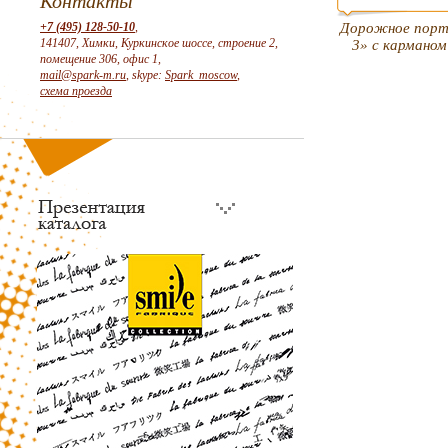
Контакты
+7 (495) 128-50-10
,
Дорожное пор
141407, Химки, Куркинское шоссе, строение 2,
3» с карманом
помещение 306, офис 1,
mail@spark-m.ru
, skype:
Spark_moscow
,
схема проезда