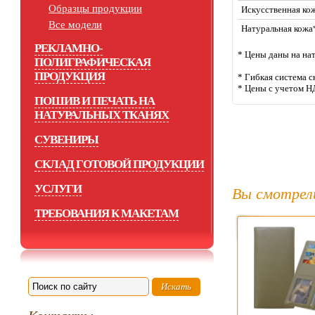
Образцы продукции
Искусственная ко
Все модели
Натуральная кожа
РЕКЛАМНО-
* Цены даны на на
ПОЛИГРАФИЧЕСКАЯ
ПРОДУКЦИЯ
* Гибкая система с
* Цены с учетом Н
ПОШИВ И ПЕЧАТЬ НА
НАТУРАЛЬНЫХ ТКАНЯХ
СУВЕНИРЫ
СКЛАД ГОТОВОЙ ПРОДУКЦИИ
УСЛУГИ
Вы смотрел
ТРЕБОВАНИЯ К МАКЕТАМ