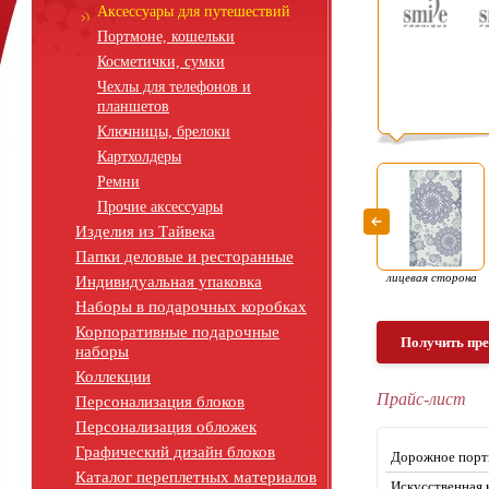
Аксессуары для путешествий
Портмоне, кошельки
Косметички, сумки
Чехлы для телефонов и
планшетов
Ключницы, брелоки
Картхолдеры
Ремни
Прочие аксессуары
Изделия из Тайвека
Папки деловые и ресторанные
лицевая сторона
Индивидуальная упаковка
Наборы в подарочных коробках
Корпоративные подарочные
Получить пр
наборы
Коллекции
Прайс-лист
Персонализация блоков
Персонализация обложек
Графический дизайн блоков
Дорожное портм
Каталог переплетных материалов
Искусственная 