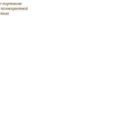
е портмоне
с полноцветной
атью