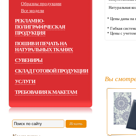
Образцы продукции
Натуральная ко
Все модели
* Цены даны на 
РЕКЛАМНО-
ПОЛИГРАФИЧЕСКАЯ
* Гибкая систем
ПРОДУКЦИЯ
* Цены с учето
ПОШИВ И ПЕЧАТЬ НА
НАТУРАЛЬНЫХ ТКАНЯХ
СУВЕНИРЫ
СКЛАД ГОТОВОЙ ПРОДУКЦИИ
Вы смотре
УСЛУГИ
ТРЕБОВАНИЯ К МАКЕТАМ