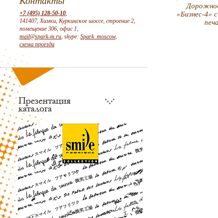
Контакты
Дорожно
+7 (495) 128-50-10
,
«Бизнес-4» 
141407, Химки, Куркинское шоссе, строение 2,
печ
помещение 306, офис 1,
mail@spark-m.ru
, skype:
Spark_moscow
,
схема проезда