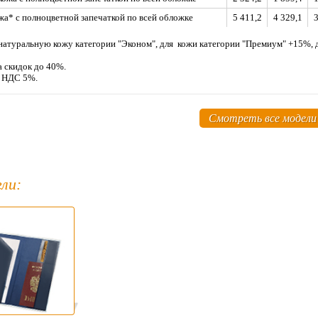
жа* с полноцветной запечаткой по всей обложке
5 411,2
4 329,1
3
натуральную кожу категории "Эконом", для кожи категории "Премиум" +15%
а скидок до 40%.
м НДС 5%.
Смотреть все модели
ли: