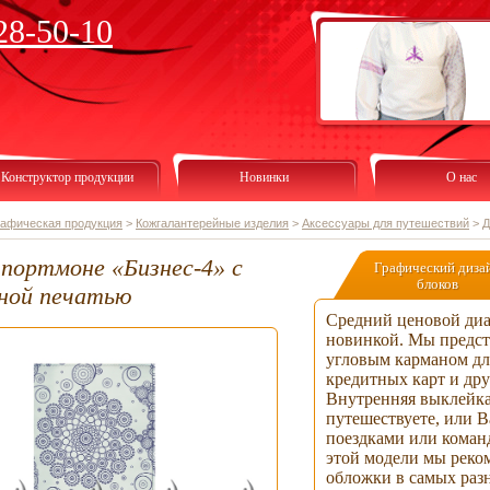
28-50-10
Конструктор продукции
Новинки
О нас
рафическая продукция
>
Кожгалантерейные изделия
>
Аксессуары для путешествий
>
Д
портмоне «Бизнес-4» с
Графический диза
блоков
ной печатью
Средний ценовой диа
новинкой. Мы предс
угловым карманом для
кредитных карт и др
Внутренняя выклейка
путешествуете, или 
поездками или команд
этой модели мы реко
обложки в самых раз