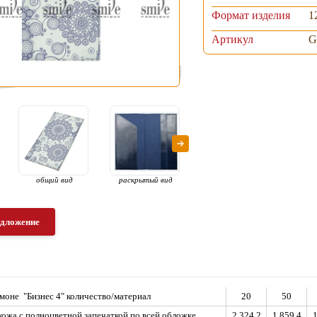
Формат изделия
1
Артикул
G
общий вид
раскрытый вид
раскрытый вид с
ас
наполнением
едложение
оне "Бизнес 4" количество/материал
20
50
кожа с полноцветной запечаткой по всей обложке
2 324,2
1 859,4
1