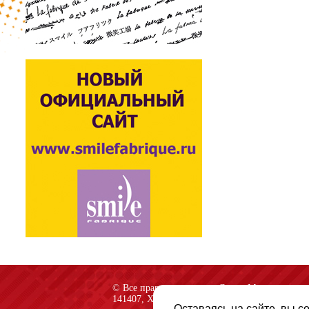
© Все права защищены «Спарк-M»
141407, Химки, Куркинское шоссе, строение 2
Оставаясь на сайте, вы с