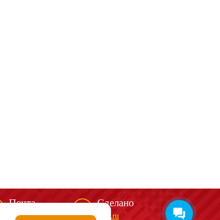
Почта
Сделано
mail@spark-m.ru
biga.ru