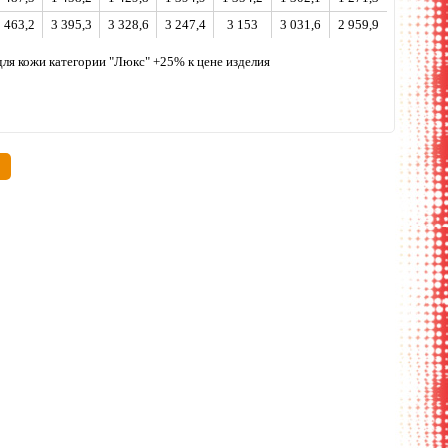
 463,2
3 395,3
3 328,6
3 247,4
3 153
3 031,6
2 959,9
, для кожи категории "Люкс" +25% к цене изделия