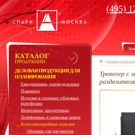
(495) 1
Кон
>
Деловая полиграф
ДЕЛОВАЯ ПРОДУКЦИЯ ДЛЯ
Тревелер с з
ПЛАНИРОВАНИЯ
разделител
Ежедневники, еженедельники
Планинги
Изделия в съемных обложках
портфолио
Визитницы, кредитницы
Телефонные и записные книги
Кожгалантерейные изделия
Обложки для документов