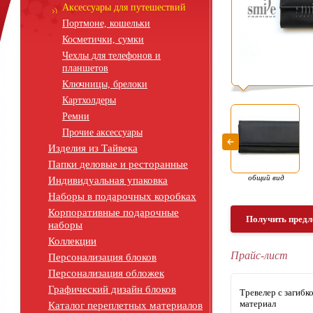
Аксессуары для путешествий
Портмоне, кошельки
Косметички, сумки
Чехлы для телефонов и
планшетов
Ключницы, брелоки
Картхолдеры
Ремни
Прочие аксессуары
Изделия из Тайвека
Папки деловые и ресторанные
общий вид
Индивидуальная упаковка
Наборы в подарочных коробках
Корпоративные подарочные
Получить предл
наборы
Коллекции
Прайс-лист
Персонализация блоков
Персонализация обложек
Графический дизайн блоков
Тревелер c загибк
материал
Каталог переплетных материалов