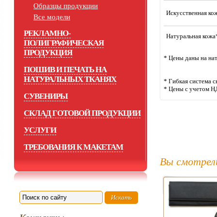
Образцы продукции
Искусственная ко
Все модели
РЕКЛАМНО-
Натуральная кожа
ПОЛИГРАФИЧЕСКАЯ
ПРОДУКЦИЯ
* Цены даны на на
ПОШИВ И ПЕЧАТЬ НА
НАТУРАЛЬНЫХ ТКАНЯХ
* Гибкая система с
* Цены с учетом Н
СУВЕНИРЫ
СКЛАД ГОТОВОЙ ПРОДУКЦИИ
УСЛУГИ
ТРЕБОВАНИЯ К МАКЕТАМ
Вы смотрел