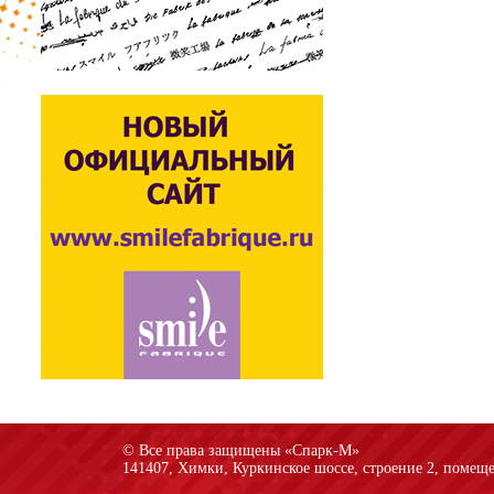
© Все права защищены «Спарк-M»
141407, Химки, Куркинское шоссе, строение 2, помеще