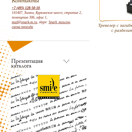
Контакты
+7 (495) 128-50-10
,
141407, Химки, Куркинское шоссе, строение 2,
помещение 306, офис 1,
mail@spark-m.ru
, skype:
Spark_moscow
,
Тревелер с загиб
схема проезда
с раздели