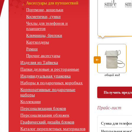
Аксессуары для путешествий
Портмоне, кошельки
Косметички, сумки
Чехлы для телефонов и
планшетов
Ключницы, брелоки
Картхолдеры
Ремни
Прочие аксессуары
Изделия из Тайвека
Папки деловые и ресторанные
общий вид
Индивидуальная упаковка
Наборы в подарочных коробках
Корпоративные подарочные
Получить предл
наборы
Коллекции
Прайс-лист
Персонализация блоков
Персонализация обложек
Графический дизайн блоков
Сумка для телефон
Каталог переплетных материалов
Натуральная кожа