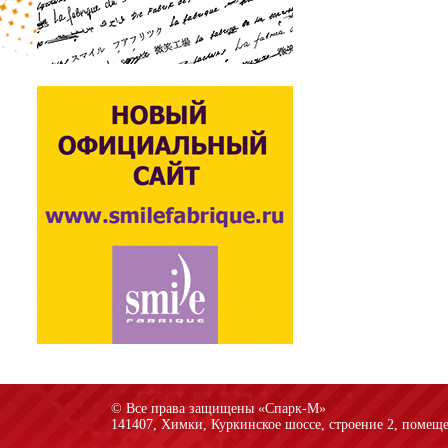
© Все права защищены «Спарк-M»
141407, Химки, Куркинское шоссе, строение 2, помеще