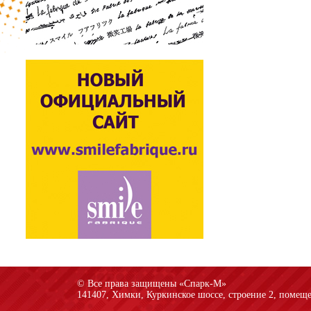
© Все права защищены «Спарк-M»
141407, Химки, Куркинское шоссе, строение 2, помеще