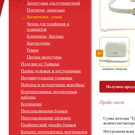
Аксессуары для путешествий
Портмоне, кошельки
Косметички, сумки
Чехлы для телефонов и
планшетов
Ключницы, брелоки
Картхолдеры
Ремни
Прочие аксессуары
Изделия из Тайвека
лицевая сторона
Папки деловые и ресторанные
Индивидуальная упаковка
Наборы в подарочных коробках
Получить предл
Корпоративные подарочные
наборы
Прайс-лист
Коллекции
Персонализация блоков
Персонализация обложек
Сумка женская "Т
количество/матер
Графический дизайн блоков
Натуральная кожа
Каталог переплетных материалов