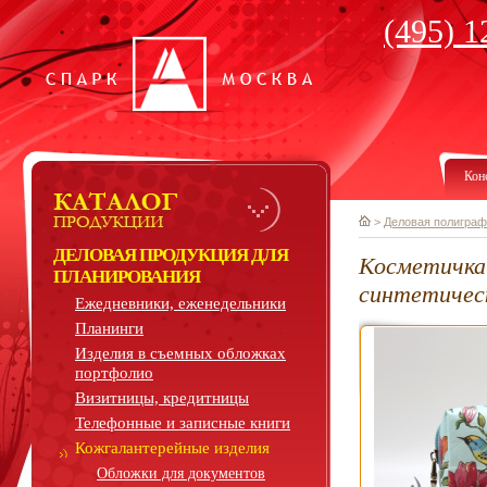
(495) 1
Кон
>
Деловая полиграф
ДЕЛОВАЯ ПРОДУКЦИЯ ДЛЯ
Косметичка
ПЛАНИРОВАНИЯ
синтетичес
Ежедневники, еженедельники
Планинги
Изделия в съемных обложках
портфолио
Визитницы, кредитницы
Телефонные и записные книги
Кожгалантерейные изделия
Обложки для документов