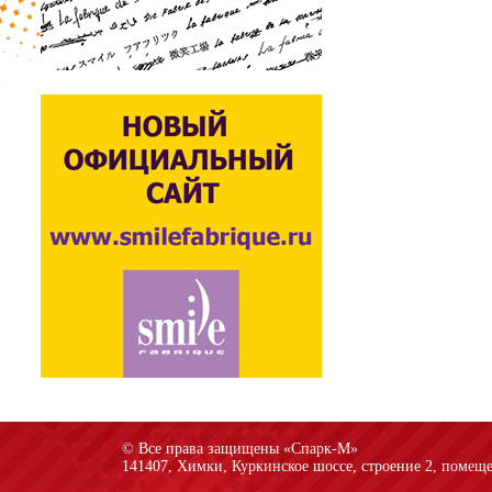
© Все права защищены «Спарк-M»
141407, Химки, Куркинское шоссе, строение 2, помеще