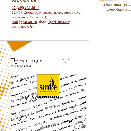
Контакты
Кредитница н
+7 (495) 128-50-10
,
карабином н
141407, Химки, Куркинское шоссе, строение 2,
помещение 306, офис 1,
mail@spark-m.ru
, skype:
Spark_moscow
,
схема проезда