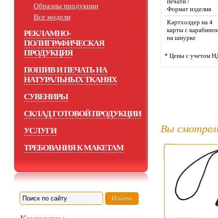
печати /
Образцы продукции
Формат изделия
Все модели
Картхолдер на 4 
карты с карабином
РЕКЛАМНО-
на шнурке
ПОЛИГРАФИЧЕСКАЯ
ПРОДУКЦИЯ
* Цены с учетом Н
ПОШИВ И ПЕЧАТЬ НА
НАТУРАЛЬНЫХ ТКАНЯХ
СУВЕНИРЫ
СКЛАД ГОТОВОЙ ПРОДУКЦИИ
Вы смотрел
УСЛУГИ
ТРЕБОВАНИЯ К МАКЕТАМ