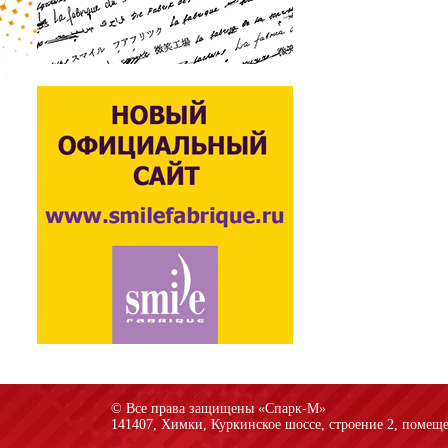
© Все права защищены «Спарк-M»
141407, Химки, Куркинское шоссе, строение 2, помеще