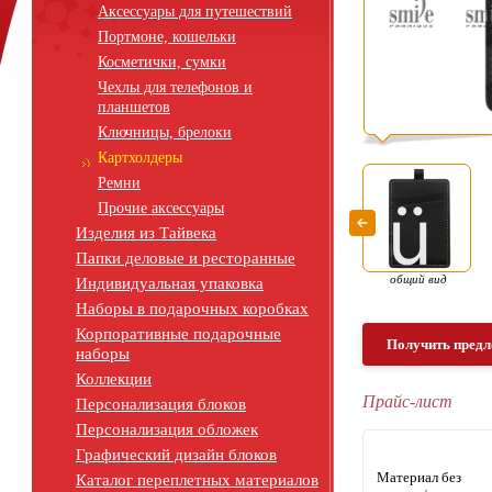
Аксессуары для путешествий
Портмоне, кошельки
Косметички, сумки
Чехлы для телефонов и
планшетов
Ключницы, брелоки
Картхолдеры
Ремни
Прочие аксессуары
Изделия из Тайвека
Папки деловые и ресторанные
общий вид
Индивидуальная упаковка
Наборы в подарочных коробках
Корпоративные подарочные
Получить предл
наборы
Коллекции
Прайс-лист
Персонализация блоков
Персонализация обложек
Графический дизайн блоков
Материал без
Каталог переплетных материалов