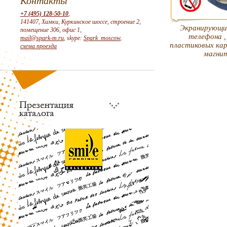
Контакты
+7 (495) 128-50-10
,
141407, Химки, Куркинское шоссе, строение 2,
Экранирующий
помещение 306, офис 1,
телефона ,
mail@spark-m.ru
, skype:
Spark_moscow
,
пластиковых ка
схема проезда
магни