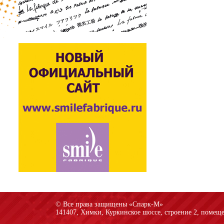
© Все права защищены «Спарк-M»
141407, Химки, Куркинское шоссе, строение 2, помеще