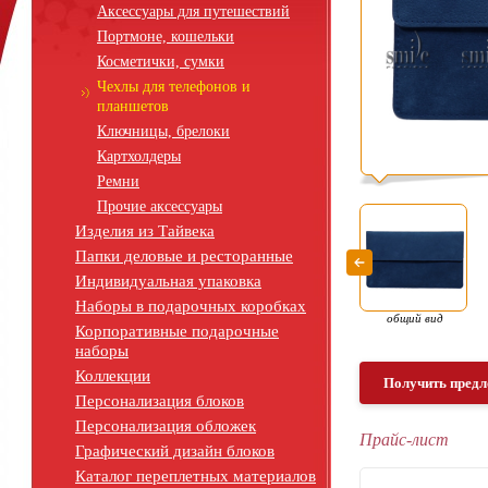
Аксессуары для путешествий
Портмоне, кошельки
Косметички, сумки
Чехлы для телефонов и
планшетов
Ключницы, брелоки
Картхолдеры
Ремни
Прочие аксессуары
Изделия из Тайвека
Папки деловые и ресторанные
Индивидуальная упаковка
Наборы в подарочных коробках
общий вид
Корпоративные подарочные
наборы
Коллекции
Получить предл
Персонализация блоков
Персонализация обложек
Прайс-лист
Графический дизайн блоков
Каталог переплетных материалов