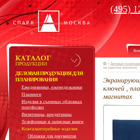
(495) 1
Кон
>
Деловая полиграф
на скрытых магнитах
ДЕЛОВАЯ ПРОДУКЦИЯ ДЛЯ
Экранирующи
ПЛАНИРОВАНИЯ
ключей , пл
Ежедневники, еженедельники
Планинги
магнитах
Изделия в съемных обложках
портфолио
Визитницы, кредитницы
Телефонные и записные книги
Кожгалантерейные изделия
Обложки для документов