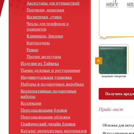
Аксессуары для путешествий
Портмоне, кошельки
Косметички, сумки
Чехлы для телефонов и
планшетов
Ключницы, брелоки
Картхолдеры
Ремни
Прочие аксессуары
Изделия из Тайвека
Папки деловые и ресторанные
лицевая сторона
Индивидуальная упаковка
Наборы в подарочных коробках
Корпоративные подарочные
Получить предл
наборы
Коллекции
Прайс-лист
Персонализация блоков
Персонализация обложек
Графический дизайн блоков
Обложка для акто
Каталог переплетных материалов
Искусственная кож