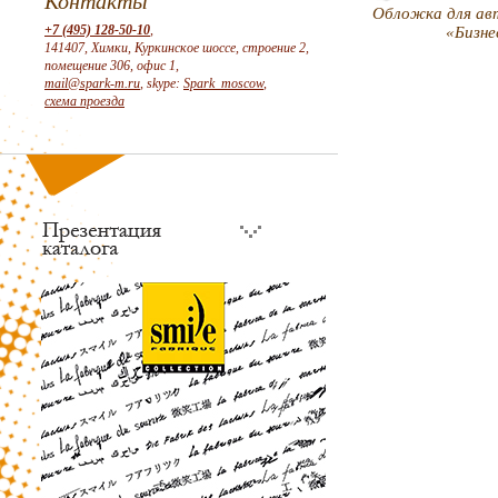
Контакты
Обложка для ав
+7 (495) 128-50-10
,
«Бизне
141407, Химки, Куркинское шоссе, строение 2,
помещение 306, офис 1,
mail@spark-m.ru
, skype:
Spark_moscow
,
схема проезда