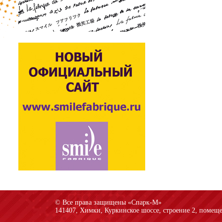
© Все права защищены «Спарк-M»
141407, Химки, Куркинское шоссе, строение 2, помеще