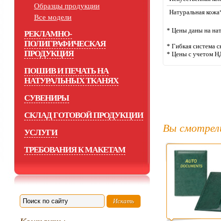
Образцы продукции
Натуральная кожа
Все модели
* Цены даны на на
РЕКЛАМНО-
ПОЛИГРАФИЧЕСКАЯ
* Гибкая система с
ПРОДУКЦИЯ
* Цены с учетом Н
ПОШИВ И ПЕЧАТЬ НА
НАТУРАЛЬНЫХ ТКАНЯХ
СУВЕНИРЫ
СКЛАД ГОТОВОЙ ПРОДУКЦИИ
Вы смотрел
УСЛУГИ
ТРЕБОВАНИЯ К МАКЕТАМ