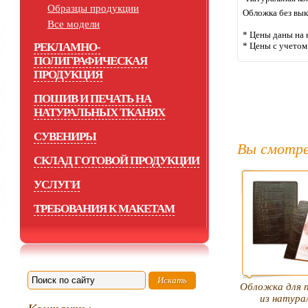
Образцы продукции
Обложка без вык
Все модели
* Цены даны на 
РЕКЛАМНО-
* Цены с учето
ПОЛИГРАФИЧЕСКАЯ
ПРОДУКЦИЯ
ПОШИВ И ПЕЧАТЬ НА
НАТУРАЛЬНЫХ ТКАНЯХ
СУВЕНИРЫ
Вы смотре
СКЛАД ГОТОВОЙ ПРОДУКЦИИ
УСЛУГИ
ТРЕБОВАНИЯ К МАКЕТАМ
Обложка для 
из натура