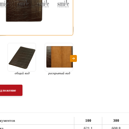
общий вид
раскрытый вид
вид с наполнением
вариа
для
едложение
окументов
100
300
жа
621,1
608,8