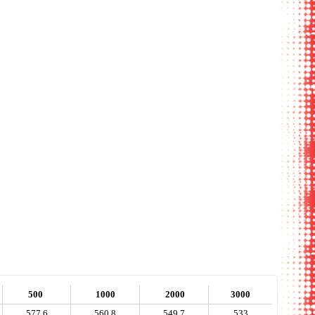
нты карманов
ассортимент
 вложений
500
1000
2000
3000
577,6
560,8
549,7
533