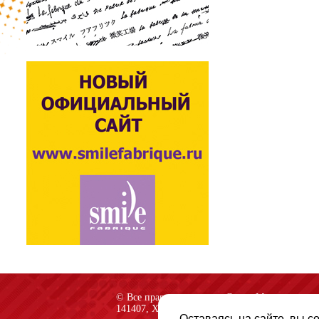
© Все права защищены «Спарк-M»
141407, Химки, Куркинское шоссе, строение 2
Оставаясь на сайте, вы с