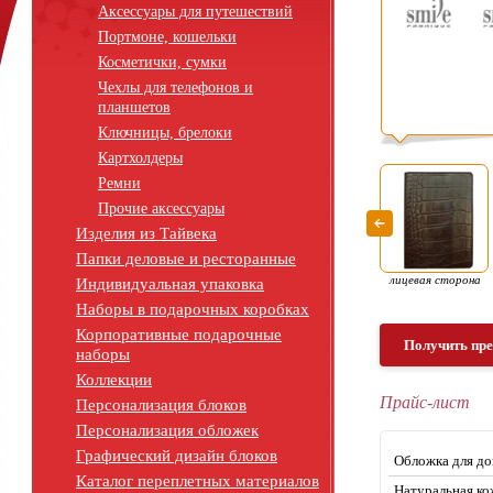
Аксессуары для путешествий
Портмоне, кошельки
Косметички, сумки
Чехлы для телефонов и
планшетов
Ключницы, брелоки
Картхолдеры
Ремни
Прочие аксессуары
Изделия из Тайвека
Папки деловые и ресторанные
лицевая сторона
Индивидуальная упаковка
Наборы в подарочных коробках
Корпоративные подарочные
Получить пр
наборы
Коллекции
Прайс-лист
Персонализация блоков
Персонализация обложек
Графический дизайн блоков
Обложка для д
Каталог переплетных материалов
Натуральная ко