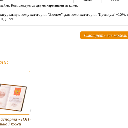
лейки. Комплектуется двумя карманами из кожи.
натуральную кожу категории "Эконом", для кожи категории "Премиум" +15%, д
м НДС 5%.
Смотреть все модели
ли:
паспорта «ТОП»
льной кожи