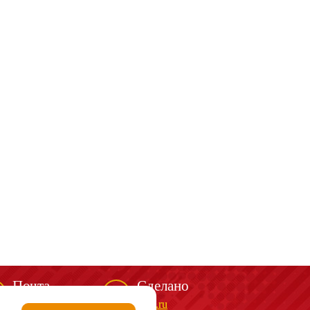
Почта
Сделано
mail@spark-m.ru
biga.ru