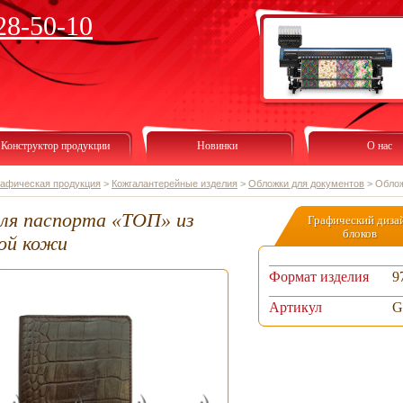
28-50-10
Конструктор продукции
Новинки
О нас
рафическая продукция
>
Кожгалантерейные изделия
>
Обложки для документов
>
Облож
ля паспорта «ТОП» из
Графический диза
блоков
ой кожи
Формат изделия
9
Артикул
G