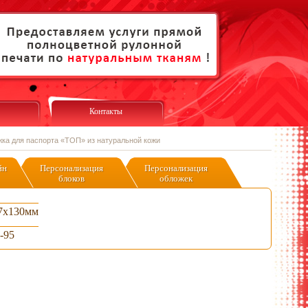
Контакты
ка для паспорта «ТОП» из натуральной кожи
йн
Персонализация
Персонализация
блоков
обложек
7х130мм
-95