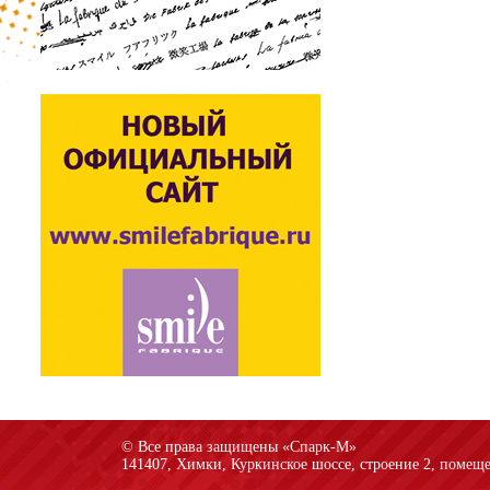
© Все права защищены «Спарк-M»
141407, Химки, Куркинское шоссе, строение 2, помеще