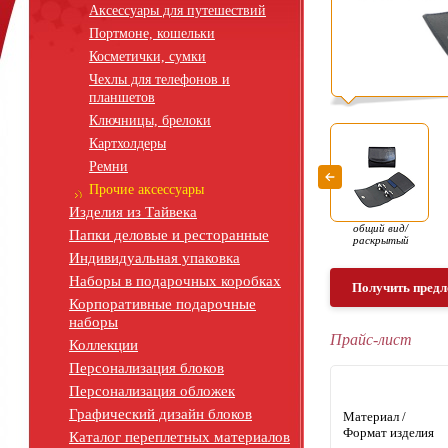
Аксессуары для путешествий
Портмоне, кошельки
Косметички, сумки
Чехлы для телефонов и
планшетов
Ключницы, брелоки
Картхолдеры
Ремни
Прочие аксессуары
Изделия из Тайвека
общий вид/
Папки деловые и ресторанные
раскрытый
Индивидуальная упаковка
Наборы в подарочных коробках
Получить предл
Корпоративные подарочные
наборы
Прайс-лист
Коллекции
Персонализация блоков
Персонализация обложек
Графический дизайн блоков
Материал /
Формат изделия
Каталог переплетных материалов