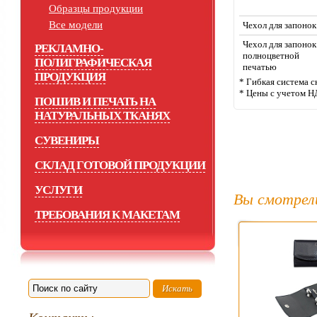
Образцы продукции
Все модели
Чехол для запоно
Чехол для запонок
РЕКЛАМНО-
полноцветной
ПОЛИГРАФИЧЕСКАЯ
печатью
ПРОДУКЦИЯ
* Гибкая система с
* Цены с учетом Н
ПОШИВ И ПЕЧАТЬ НА
НАТУРАЛЬНЫХ ТКАНЯХ
СУВЕНИРЫ
СКЛАД ГОТОВОЙ ПРОДУКЦИИ
УСЛУГИ
Вы смотрел
ТРЕБОВАНИЯ К МАКЕТАМ