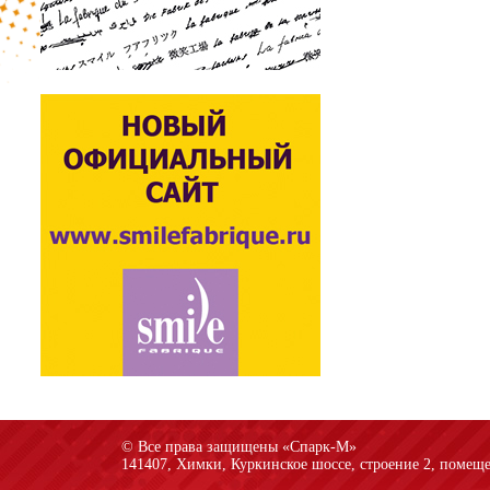
© Все права защищены «Спарк-M»
141407, Химки, Куркинское шоссе, строение 2, помеще