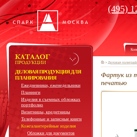
(495) 1
Кон
>
Деловая полиграф
ДЕЛОВАЯ ПРОДУКЦИЯ ДЛЯ
Фартук из т
ПЛАНИРОВАНИЯ
печатью
Ежедневники, еженедельники
Планинги
Изделия в съемных обложках
портфолио
Визитницы, кредитницы
Телефонные и записные книги
Кожгалантерейные изделия
Обложки для документов