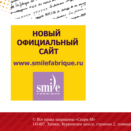
© Все права защищены «Спарк-M»
141407, Химки, Куркинское шоссе, строение 2, помеще