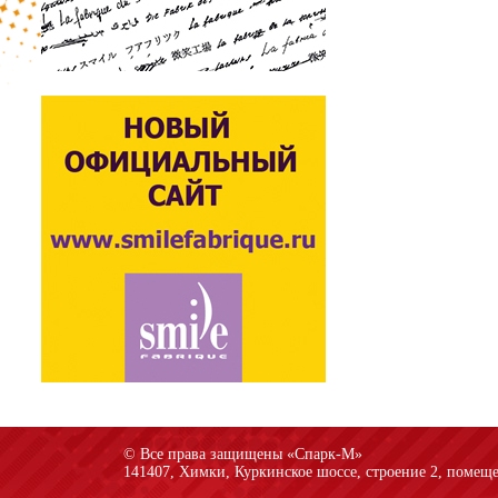
© Все права защищены «Спарк-M»
141407, Химки, Куркинское шоссе, строение 2, помеще