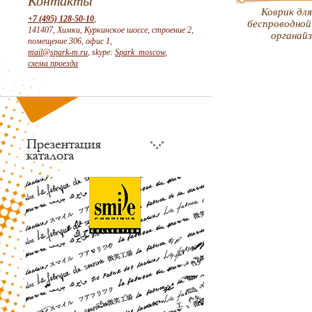
Контакты
Коврик дл
+7 (495) 128-50-10
,
беспроводной
141407, Химки, Куркинское шоссе, строение 2,
органай
помещение 306, офис 1,
mail@spark-m.ru
, skype:
Spark_moscow
,
схема проезда