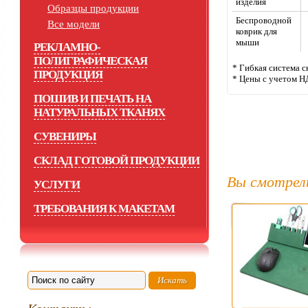
изделия
Образцы продукции
Беспроводной
Все модели
коврик для
мыши
РЕКЛАМНО-
ПОЛИГРАФИЧЕСКАЯ
* Гибкая система 
ПРОДУКЦИЯ
* Цены с учетом Н
ПОШИВ И ПЕЧАТЬ НА
НАТУРАЛЬНЫХ ТКАНЯХ
СУВЕНИРЫ
СКЛАД ГОТОВОЙ ПРОДУКЦИИ
Вы смотрел
УСЛУГИ
ТРЕБОВАНИЯ К МАКЕТАМ