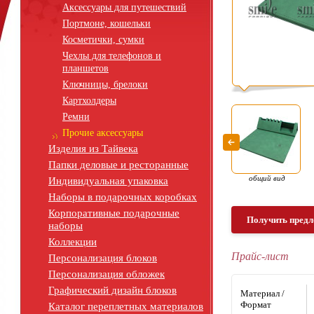
Аксессуары для путешествий
Портмоне, кошельки
Косметички, сумки
Чехлы для телефонов и
планшетов
Ключницы, брелоки
Картхолдеры
Ремни
Прочие аксессуары
Изделия из Тайвека
Папки деловые и ресторанные
общий вид
Индивидуальная упаковка
Наборы в подарочных коробках
Корпоративные подарочные
Получить предл
наборы
Коллекции
Прайс-лист
Персонализация блоков
Персонализация обложек
Графический дизайн блоков
Материал /
Формат
Каталог переплетных материалов