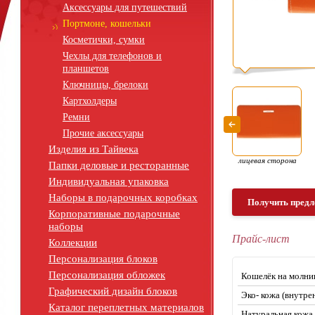
Аксессуары для путешествий
Портмоне, кошельки
Косметички, сумки
Чехлы для телефонов и
планшетов
Ключницы, брелоки
Картхолдеры
Ремни
Прочие аксессуары
Изделия из Тайвека
лицевая сторона
Папки деловые и ресторанные
Индивидуальная упаковка
Наборы в подарочных коробках
Получить предл
Корпоративные подарочные
наборы
Прайс-лист
Коллекции
Персонализация блоков
Персонализация обложек
Кошелёк на молни
Графический дизайн блоков
Эко- кожа (внутре
Каталог переплетных материалов
Натуральная кожа 