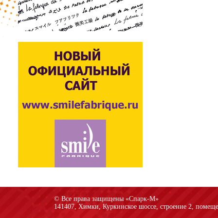
© Все права защищены «Спарк-M»
141407, Химки, Куркинское шоссе, строение 2, помеще