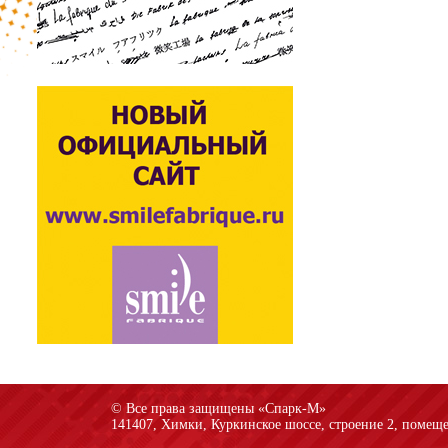
© Все права защищены «Спарк-M»
141407, Химки, Куркинское шоссе, строение 2, помеще