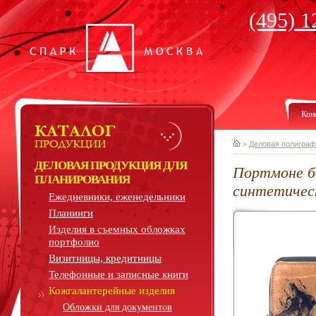
(495) 1
Кон
>
Деловая полиграф
ДЕЛОВАЯ ПРОДУКЦИЯ ДЛЯ
Портмоне б
ПЛАНИРОВАНИЯ
синтетичес
Ежедневники, еженедельники
Планинги
Изделия в съемных обложках
портфолио
Визитницы, кредитницы
Телефонные и записные книги
Кожгалантерейные изделия
Обложки для документов