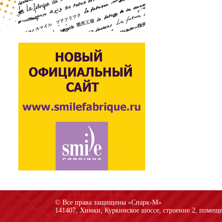
© Все права защищены «Спарк-M»
141407, Химки, Куркинское шоссе, строение 2, помеще