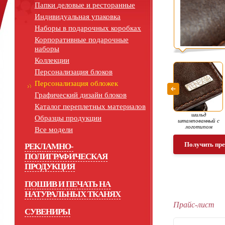
Папки деловые и ресторанные
Индивидуальная упаковка
Наборы в подарочных коробках
Корпоративные подарочные
наборы
Коллекции
Персонализация блоков
Персонализация обложек
Графический дизайн блоков
Каталог переплетных материалов
шильд
Образцы продукции
штампованный с
логотипом
Все модели
Получить пр
РЕКЛАМНО-
ПОЛИГРАФИЧЕСКАЯ
ПРОДУКЦИЯ
ПОШИВ И ПЕЧАТЬ НА
НАТУРАЛЬНЫХ ТКАНЯХ
Прайс-лист
СУВЕНИРЫ