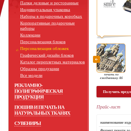
Папки деловые и ресторанные
Индивидуальная упаковка
Наборы в подарочных коробках
Корпоративные подарочные
наборы
Коллекции
Персонализация блоков
Персонализация обложек
Графический дизайн блоков
Каталог переплетных материалов
Образцы продукции
печать по
Все модели
ежедневнику А6
РЕКЛАМНО-
ПОЛИГРАФИЧЕСКАЯ
Получить предл
ПРОДУКЦИЯ
ПОШИВ И ПЕЧАТЬ НА
Прайс-лист
НАТУРАЛЬНЫХ ТКАНЯХ
наименование изд
СУВЕНИРЫ
Формат печати до 