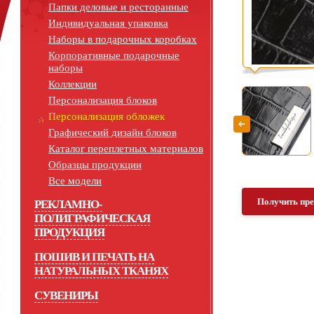
Папки деловые и ресторанные
Индивидуальная упаковка
Наборы в подарочных коробках
Корпоративные подарочные
наборы
Коллекции
Персонализация блоков
Персонализация обложек
Графический дизайн блоков
Каталог переплетных материалов
Образцы продукции
Все модели
Получить пр
РЕКЛАМНО-
ПОЛИГРАФИЧЕСКАЯ
ПРОДУКЦИЯ
ПОШИВ И ПЕЧАТЬ НА
НАТУРАЛЬНЫХ ТКАНЯХ
СУВЕНИРЫ