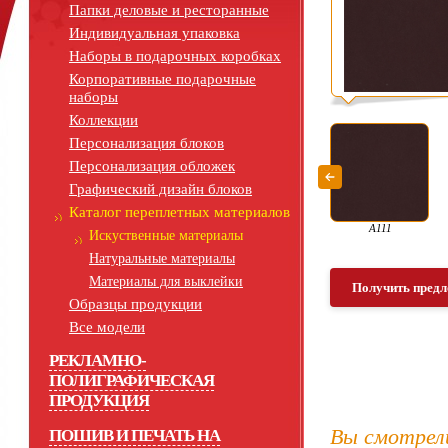
Папки деловые и ресторанные
Индивидуальная упаковка
Наборы в подарочных коробках
Корпоративные подарочные
наборы
Коллекции
Персонализация блоков
Персонализация обложек
Графический дизайн блоков
Каталог переплетных материалов
А111
Искуственные материалы
Натуральные материалы
Материалы для выклейки
Получить предл
Образцы продукции
Все модели
РЕКЛАМНО-
ПОЛИГРАФИЧЕСКАЯ
ПРОДУКЦИЯ
Вы смотрел
ПОШИВ И ПЕЧАТЬ НА