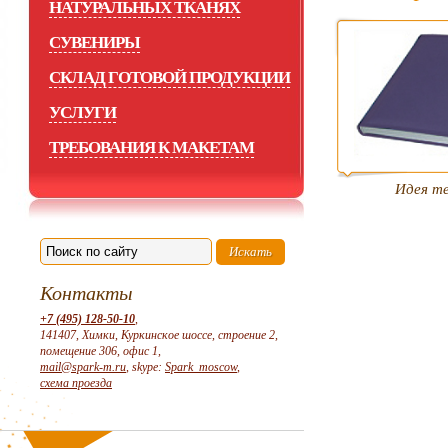
НАТУРАЛЬНЫХ ТКАНЯХ
СУВЕНИРЫ
СКЛАД ГОТОВОЙ ПРОДУКЦИИ
УСЛУГИ
ТРЕБОВАНИЯ К МАКЕТАМ
Идея т
Контакты
+7 (495) 128-50-10
,
141407, Химки, Куркинское шоссе, строение 2,
помещение 306, офис 1,
mail@spark-m.ru
, skype:
Spark_moscow
,
схема проезда