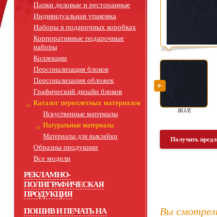
Папки деловые и ресторанные
Индивидуальная упаковка
Наборы в подарочных коробках
Корпоративные подарочные
наборы
Коллекции
Персонализация блоков
Персонализация обложек
Графический дизайн блоков
Каталог переплетных материалов
BLUE
Искуственные материалы
Натуральные материалы
Материалы для выклейки
Получить предл
Образцы продукции
Все модели
РЕКЛАМНО-
ПОЛИГРАФИЧЕСКАЯ
ПРОДУКЦИЯ
Вы смотрел
ПОШИВ И ПЕЧАТЬ НА