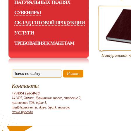
НАТУРАЛЬНЫХ ТКАНЯХ
СУВЕНИРЫ
СКЛАД ГОТОВОЙ ПРОДУКЦИИ
УСЛУГИ
ТРЕБОВАНИЯ К МАКЕТАМ
Натуральная к
Контакты
+7 (495) 128-50-10
,
141407, Химки, Куркинское шоссе, строение 2,
помещение 306, офис 1,
mail@spark-m.ru
, skype:
Spark_moscow
,
схема проезда