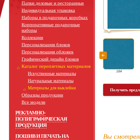
Папки деловые и ресторанные
Индивидуальная упаковка
Наборы в подарочных коробках
Корпоративные подарочные
наборы
Коллекции
Персонализация блоков
Персонализация обложек
Графический дизайн блоков
Каталог переплетных материалов
104
Искуственные материалы
Натуральные материалы
Материалы для выклейки
Получить предл
Образцы продукции
Все модели
РЕКЛАМНО-
ПОЛИГРАФИЧЕСКАЯ
ПРОДУКЦИЯ
Вы смотрел
ПОШИВ И ПЕЧАТЬ НА