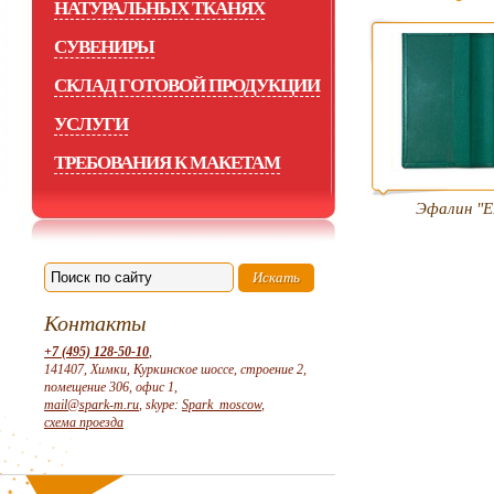
НАТУРАЛЬНЫХ ТКАНЯХ
СУВЕНИРЫ
СКЛАД ГОТОВОЙ ПРОДУКЦИИ
УСЛУГИ
ТРЕБОВАНИЯ К МАКЕТАМ
Эфалин "E
Контакты
+7 (495) 128-50-10
,
141407, Химки, Куркинское шоссе, строение 2,
помещение 306, офис 1,
mail@spark-m.ru
, skype:
Spark_moscow
,
схема проезда