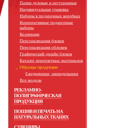
Папки деловые и ресторанные
Индивидуальная упаковка
Наборы в подарочных коробках
Корпоративные подарочные
наборы
Коллекции
Персонализация блоков
Персонализация обложек
Графический дизайн блоков
Каталог переплетных материалов
Образцы продукции
Ежедневники, еженедельники
Все модели
РЕКЛАМНО-
ПОЛИГРАФИЧЕСКАЯ
ПРОДУКЦИЯ
ПОШИВ И ПЕЧАТЬ НА
НАТУРАЛЬНЫХ ТКАНЯХ
СУВЕНИРЫ