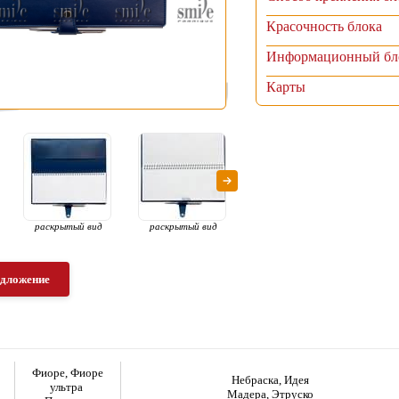
Красочность блока
Информационный бл
Карты
раскрытый вид
раскрытый вид
раскрытый вид
едложение
Фиоре, Фиоре
Небраска, Идея
ультра
Мадера, Этруско