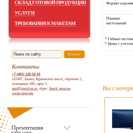
СКЛАД ГОТОВОЙ ПРОДУКЦИИ
Формат издели
УСЛУГИ
Планинг
ТРЕБОВАНИЯ К МАКЕТАМ
настольный
* Гибкая систем
* Цены с учето
Контакты
+7 (495) 128-50-10
,
141407, Химки, Куркинское шоссе, строение 2,
помещение 306, офис 1,
Вы смотре
mail@spark-m.ru
, skype:
Spark_moscow
,
схема проезда