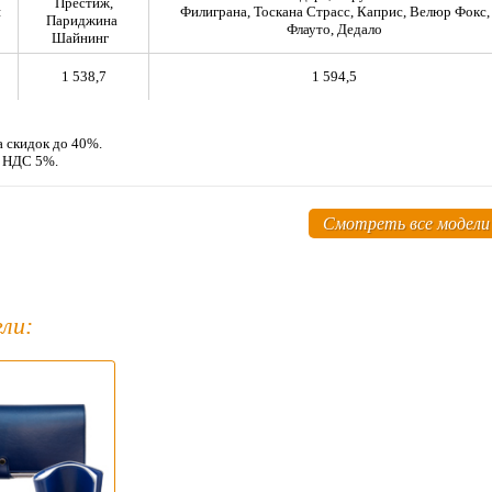
Престиж,
я
Филиграна, Тоскана Страсс, Каприс, Велюр Фокс,
Париджина
Флауто, Дедало
Шайнинг
1 538,7
1 594,5
а скидок до 40%.
м НДС 5%.
Смотреть все модели
ли: