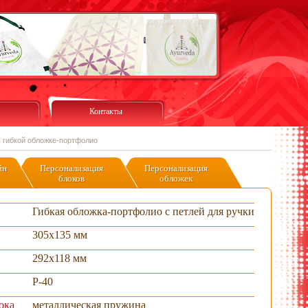
Контакты
в гибкой обложке-портфолио
йн
Персонализация
Персонализация
блоков
обложек
Гибкая обложка-портфолио с петлей для ручки
305х135 мм
292х118 мм
P-40
ока
металлическая пружина