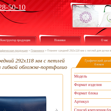
28-50-10
Конструктор продукции
Новинки
О нас
рафическая продукция
>
Планнинги
>
Планинг средний 292х118 мм с петлей для ручки 
редний 292х118 мм с петлей
Графический диза
блоков
 в гибкой обложке-портфолио
Модель
Формат изделия
Формат блока
Артикул
Способ крепления бл