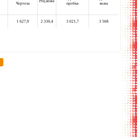
Рец.кожа
Чертоза
пробка
кожа
1 627,9
2 330,4
3 021,7
3 568