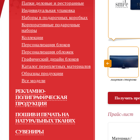
Папки деловые и ресторанные
Индивидуальная упаковка
Наборы в подарочных коробках
Корпоративные подарочные
наборы
Коллекции
Персонализация блоков
Персонализация обложек
Графический дизайн блоков
Каталог переплетных материалов
Образцы продукции
лицевая сторона
Все модели
РЕКЛАМНО-
ПОЛИГРАФИЧЕСКАЯ
Получить пр
ПРОДУКЦИЯ
ПОШИВ И ПЕЧАТЬ НА
Прайс-лист
НАТУРАЛЬНЫХ ТКАНЯХ
СУВЕНИРЫ
Материал /