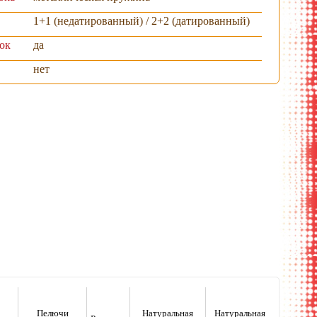
1+1 (недатированный) / 2+2 (датированный)
ок
да
нет
хлястик
раскрытый вид
Пелючи
Натуральная
Натуральная