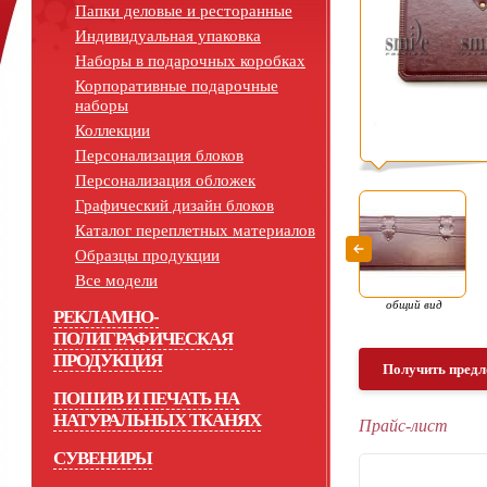
Папки деловые и ресторанные
Индивидуальная упаковка
Наборы в подарочных коробках
Корпоративные подарочные
наборы
Коллекции
Персонализация блоков
Персонализация обложек
Графический дизайн блоков
Каталог переплетных материалов
Образцы продукции
Все модели
общий вид
РЕКЛАМНО-
ПОЛИГРАФИЧЕСКАЯ
ПРОДУКЦИЯ
Получить предл
ПОШИВ И ПЕЧАТЬ НА
НАТУРАЛЬНЫХ ТКАНЯХ
Прайс-лист
СУВЕНИРЫ