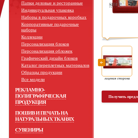
Папки деловые и ресторанные
Индивидуальная упаковка
Наборы в подарочных коробках
Корпоративные подарочные
наборы
Коллекции
Персонализация блоков
Персонализация обложек
Графический дизайн блоков
Каталог переплетных материалов
Образцы продукции
лицевая сторона
Все модели
РЕКЛАМНО-
ПОЛИГРАФИЧЕСКАЯ
Получить предл
ПРОДУКЦИЯ
ПОШИВ И ПЕЧАТЬ НА
НАТУРАЛЬНЫХ ТКАНЯХ
СУВЕНИРЫ