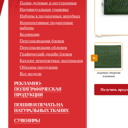
Папки деловые и ресторанные
Индивидуальная упаковка
Наборы в подарочных коробках
Корпоративные подарочные
наборы
Коллекции
Персонализация блоков
Персонализация обложек
Графический дизайн блоков
Каталог переплетных материалов
Образцы продукции
лицевая сторона
Все модели
планинга
РЕКЛАМНО-
ПОЛИГРАФИЧЕСКАЯ
Получить предл
ПРОДУКЦИЯ
ПОШИВ И ПЕЧАТЬ НА
НАТУРАЛЬНЫХ ТКАНЯХ
СУВЕНИРЫ