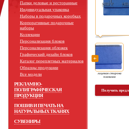
Папки деловые и ресторанные
Индивидуальная упаковка
Наборы в подарочных коробках
Корпоративные подарочные
наборы
Коллекции
Персонализация блоков
Персонализация обложек
Графический дизайн блоков
Каталог переплетных материалов
Образцы продукции
лицевая сторона
Все модели
планинга
РЕКЛАМНО-
ПОЛИГРАФИЧЕСКАЯ
Получить предл
ПРОДУКЦИЯ
ПОШИВ И ПЕЧАТЬ НА
НАТУРАЛЬНЫХ ТКАНЯХ
СУВЕНИРЫ