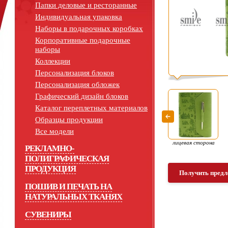
Папки деловые и ресторанные
Индивидуальная упаковка
Наборы в подарочных коробках
Корпоративные подарочные
наборы
Коллекции
Персонализация блоков
Персонализация обложек
Графический дизайн блоков
Каталог переплетных материалов
Образцы продукции
Все модели
лицевая сторона
РЕКЛАМНО-
ПОЛИГРАФИЧЕСКАЯ
ПРОДУКЦИЯ
Получить предл
ПОШИВ И ПЕЧАТЬ НА
НАТУРАЛЬНЫХ ТКАНЯХ
СУВЕНИРЫ